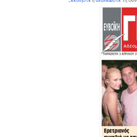
Ξεκινήστε
ή
ανανεώστε
τη συν