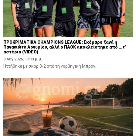
ΠΡΟΚΡΙΜΑΤΙΚΑ CHAMPIONS LEAGUE: Σκόραρε ξανά η
Παναγιώτα Αργυρίου, αλλά ο ΠΑΟΚ αποκλείστηκε από ...τ'
αστέρια (VIDEO)
8 Αυγ 2026, 11:13 μ.μ.
Ηττήθηκε με σκορ 3-2 από τη νορβηγική Μπραν.