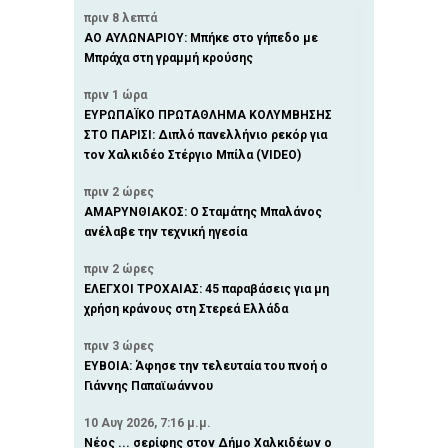
πριν 8 λεπτά
ΑΟ ΑΥΛΩΝΑΡΙΟΥ: Μπήκε στο γήπεδο με
Μπράχα στη γραμμή κρούσης
πριν 1 ώρα
ΕΥΡΩΠΑΪΚΟ ΠΡΩΤΑΘΛΗΜΑ ΚΟΛΥΜΒΗΣΗΣ
ΣΤΟ ΠΑΡΙΣΙ: Διπλό πανελλήνιο ρεκόρ για
τον Χαλκιδέο Στέργιο Μπίλα (VIDEO)
πριν 2 ώρες
ΑΜΑΡΥΝΘΙΑΚΟΣ: Ο Σταμάτης Μπαλάνος
ανέλαβε την τεχνική ηγεσία
πριν 2 ώρες
ΕΛΕΓΧΟΙ ΤΡΟΧΑΙΑΣ: 45 παραβάσεις για μη
χρήση κράνους στη Στερεά Ελλάδα
πριν 3 ώρες
ΕΥΒΟΙΑ: Άφησε την τελευταία του πνοή ο
Γιάννης Παπαϊωάννου
10 Αυγ 2026, 7:16 μ.μ.
Νέος ... σερίφης στον Δήμο Χαλκιδέων ο