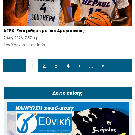
ΑΓΕΧ: Ενισχύθηκε με δυο Αμερικανούς
7 Αυγ 2026, 7:57 μ.μ.
Τον Χορν και τον Ανέι.
1
2
3
4
›
...
»
Δείτε επίσης