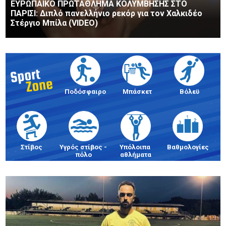
ΕΥΡΩΠΑΪΚΟ ΠΡΩΤΑΘΛΗΜΑ ΚΟΛΥΜΒΗΣΗΣ ΣΤΟ
ΠΑΡΙΣΙ: Διπλό πανελλήνιο ρεκόρ για τον Χαλκιδέο
Στέργιο Μπίλα (VIDEO)
Ποδόσφαιρο
Μπάσκετ
Βόλεϋ
Στίβος
Υγρός στίβος - 
Υπόλοιπα 
Βαθμολογίες
πόλο
αθλήματα