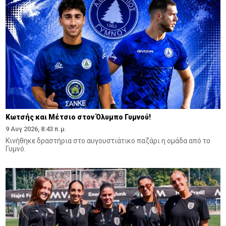
Κωτσής και Μέτσιο στον Όλυμπο Γυμνού!
9 Αυγ 2026, 8:43 π.μ.
Κινήθηκε δραστήρια στο αυγουστιάτικο παζάρι η ομάδα από το
Γυμνό.