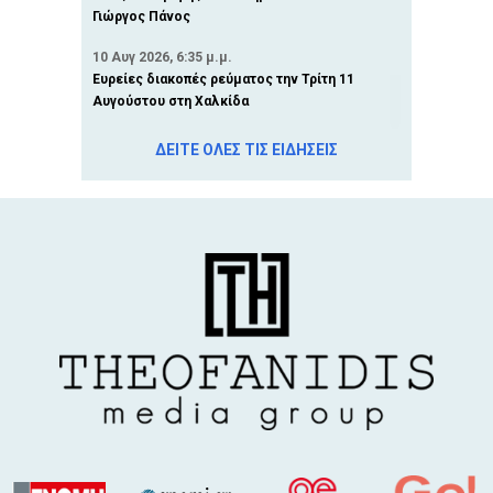
Γιώργος Πάνος
10 Αυγ 2026, 6:35 μ.μ.
Ευρείες διακοπές ρεύματος την Τρίτη 11
Αυγούστου στη Χαλκίδα
10 Αυγ 2026, 5:58 μ.μ.
ΔΕΙΤΕ ΟΛΕΣ ΤΙΣ ΕΙΔΗΣΕΙΣ
Συναγερμός στην Εύβοια: Πολύ υψηλός
κίνδυνος πυρκαγιάς την Τρίτη 11 Αυγούστου
10 Αυγ 2026, 5:23 μ.μ.
ΧΑΛΚΙΔΑ: Δύο απάτες με δήθεν
υπαλλήλους του ΔΕΔΔΗΕ και απατεώνα-
λογιστή
10 Αυγ 2026, 4:36 μ.μ.
ΟΔΟΣ ΑΒΑΝΤΩΝ: Πεζόδρομος και
πεζοδρόμια χωρίς κανόνες στη Χαλκίδα
10 Αυγ 2026, 3:55 μ.μ.
ΕΥΑΓΓΕΛΙΑ ΛΙΑΣΚΟΥ: Εκθέτει έργα της στη
Χαλκίδα