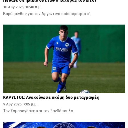
Πέθανε σε ηλικία 68 ετών ο πατέρας του Μέσι
10 Αυγ 2026, 10:40 π.μ.
Βαρύ πένθος για τον Αργεντινό ποδοσφαιριστή.
ΚΑΡΥΣΤΟΣ: Ανακοίνωσε ακόμη δυο μεταγραφές
9 Αυγ 2026, 7:05 μ.μ.
Τον Σαμαραγδάκη και τον Ξανθόπουλο.