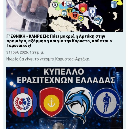
Γ' ΕΘΝΙΚΗ - ΚΛΗΡΩΣΗ: Πάει μακριά η Αρτάκη στην
πρεμιέρα, εξόρμηση και για την Κάρυστο, κάθεται ο
Ταμυναϊκός!
31 Ιουλ 2026, 1:29 μ.μ.
Νωρίς θα γίνει το ντέρμπι Κάρυστος-Αρτάκη.