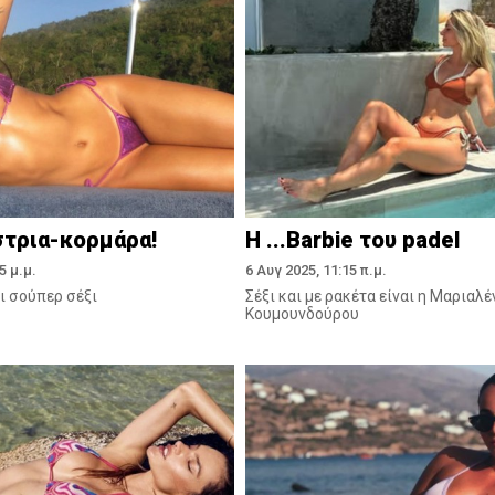
στρια-κορμάρα!
H ...Barbie του padel
5 μ.μ.
6 Αυγ 2025, 11:15 π.μ.
αι σούπερ σέξι
Σέξι και με ρακέτα είναι η Μαριαλέ
Κουμουνδούρου