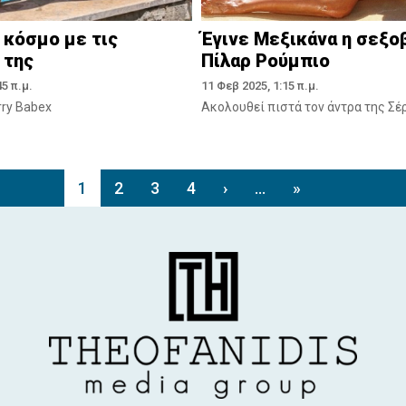
 κόσμο με τις
Έγινε Μεξικάνα η σεξο
 της
Πίλαρ Ρούμπιο
5 π.μ.
11 Φεβ 2025, 1:15 π.μ.
rry Babex
Ακολουθεί πιστά τον άντρα της Σέ
1
2
3
4
›
...
»