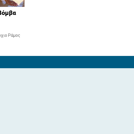
Μύτικα και Λάμψακο
βόμβα
8 Αυγ 2026, 5:51 μ.μ.
Στη φυλακή ο δήμαρχος Στυλίδας για
τη μεγάλη φωτιά στη Βοιωτία
ρχιο Ράμος
8 Αυγ 2026, 5:16 μ.μ.
Στη Μονεμβασιά απολαμβάνει τις
καλοκαιρινές του διακοπές ο
Δημήτρης Κοτρογιάννης
8 Αυγ 2026, 4:53 μ.μ.
Ο Γιάννης Αποστόλου θα ενισχύσει
την επίθεση του Ολύμπου Γυμνού
8 Αυγ 2026, 4:30 μ.μ.
ΛΟΥΤΣΑ ΕΥΒΟΙΑΣ: Παράκληση της
Παναγίας με κεράσματα και
αναψυκτικά
8 Αυγ 2026, 3:51 μ.μ.
Εκλογές για νέο Διοικητικό
Συμβούλιο στον Σύλλογο Φίλων