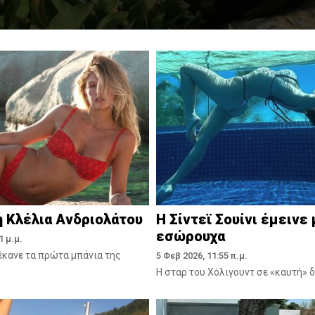
 Κλέλια Ανδριολάτου
Η Σίντεϊ Σουίνι έμεινε 
εσώρουχα
1 μ.μ.
έκανε τα πρώτα μπάνια της
5 Φεβ 2026, 11:55 π.μ.
Η σταρ του Χόλιγουντ σε «καυτή» 