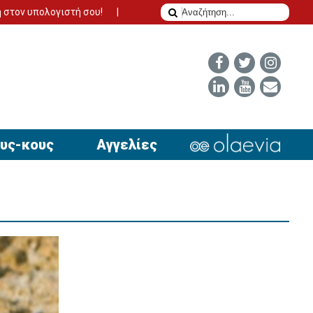
τή σου!
Το δίδυμο της επιτυχίας για να έχει απήχηση η αγγελία
υς-κους
Αγγελίες