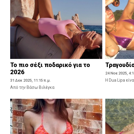
Το πιο σέξι ποδαρικό για το
Τραγουδί
2026
24 Νοε 2025, 4:1
Η Dua Lipa είν
31 Δεκ 2025, 11:15 π.μ.
Από την Βάσω Βιλέγκα