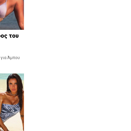
στη Χαλκίδα
8 Αυγ 2026, 9:00 μ.μ.
Το βίντεο με το μοιραίο τροχαίο όπου
μια 46χρονη και ο 21χρονος γιος της
έχασαν τη ζωή τους
ος του
8 Αυγ 2026, 8:36 μ.μ.
ΠΑΟ ΚΑΝΗΘΟΥ: Σούπερ κίνηση με
Σταμάτη Τζάνο
 για Άμπου
8 Αυγ 2026, 8:01 μ.μ.
Επείγουσα διακομιδή 37χρονου από
τη Σκύρο στην Κύμη
8 Αυγ 2026, 7:14 μ.μ.
Πολύ υψηλός κίνδυνος πυρκαγιάς
στην Εύβοια την Κυριακή 9 Αυγούστου
8 Αυγ 2026, 6:32 μ.μ.
Πολύωρες διακοπές ρεύματος την
Κυριακή 9 Αυγούστου σε Χαλκίδα,