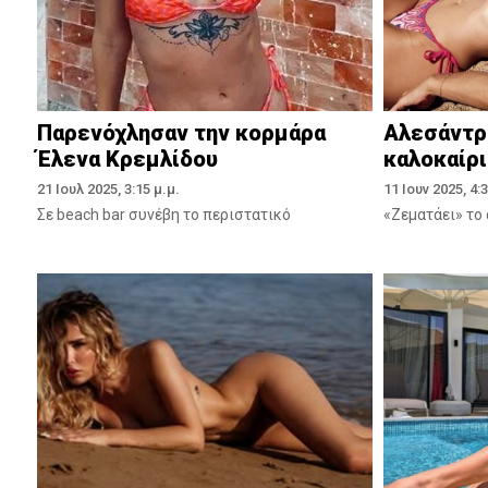
Παρενόχλησαν την κορμάρα
Αλεσάντρ
Έλενα Κρεμλίδου
καλοκαίρι
21 Ιουλ 2025, 3:15 μ.μ.
11 Ιουν 2025, 4:3
Σε beach bar συνέβη το περιστατικό
«Ζεματάει» το 