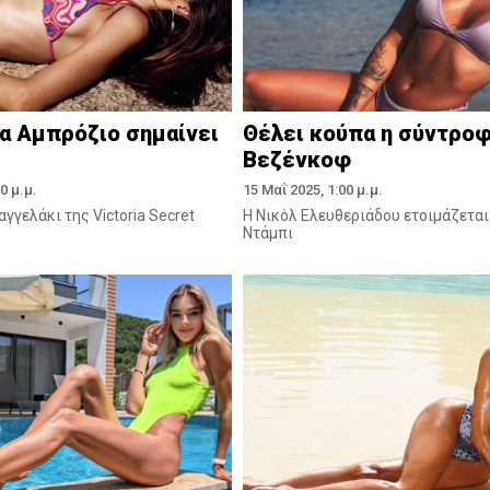
α Αμπρόζιο σημαίνει
Θέλει κούπα η σύντροφ
Βεζένκοφ
0 μ.μ.
15 Μαΐ 2025, 1:00 μ.μ.
αγγελάκι της Victoria Secret
Η Νικόλ Ελευθεριάδου ετοιμάζεται
Ντάμπι