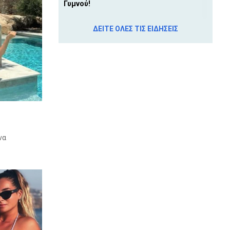
Γυμνού!
9 Αυγ 2026, 8:25 π.μ.
ΔΕΙΤΕ ΟΛΕΣ ΤΙΣ ΕΙΔΗΣΕΙΣ
Δήμος Κύμης - Αλιβερίου:
Τοποθετήθηκαν πινακίδες με τον
Ημερήσιο Δείκτη Επικινδυνότητας
Πυρκαγιάς
9 Αυγ 2026, 8:00 π.μ.
ΤΗΛΕΟΡΑΣΗ: Οι ταινίες της ημέρας
(ΚΥΡΙΑΚΗ 9 ΑΥΓΟΥΣΤΟΥ)
8 Αυγ 2026, 11:13 μ.μ.
ΠΡΟΚΡΙΜΑΤΙΚΑ CHAMPIONS LEAGUE:
να
Σκόραρε ξανά η Παναγιώτα Αργυρίου,
αλλά ο ΠΑΟΚ αποκλείστηκε από ...τ'
αστέρια (VIDEO)
8 Αυγ 2026, 9:43 μ.μ.
Αποτελέσματα φιλικών
8 Αυγ 2026, 9:29 μ.μ.
ΤΡΑΓΩΔΙΑ: Νέος θάνατος λουόμενου