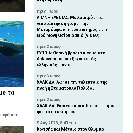
στην Αρτάκη
πριν 1 ώρα
ΛΙΜΝΗ ΕΥΒΟΙΑΣ: Με λαμπρότητα
γιορτάστηκε η γιορτή της
Μεταμόρφωσης του Σωτήρος στην
Ιερά Μονή Οσίου Δαυΐδ (VIDEO)
πριν 2 ώρες
ΕΥΒΟΙΑ: Θερινή βραδιά σινεμά στο
Αυλωνάρι με δύο ξεχωριστές
ελληνικές ταινίε
πριν 3 ώρες
ΧΑΛΚΙΔΑ: Άφησε την τελευταία της
πνοή η Σταματούλα Γιαλίδου
με τα
πριν 3 ώρες
ΧΑΛΚΙΔΑ: Έκαιγε σκουπίδια και… πήρε
φωτιά η τσέπη του
διαφήμιση
9 Αυγ 2026, 8:43 π.μ.
Κωτσής και Μέτσιο στον Όλυμπο