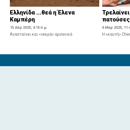
Ελληνίδα ...θεά η Έλενα
Τρελαίνει
Καμπέρη
πατούσες
15 Απρ 2025, 4:15 π.μ.
6 Μαρ 2025, 11:4
Ανασταίνει και «νεκρά» αρσενικά
Η «καυτή» Che