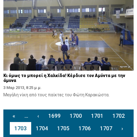
Κι όμως το μπορεί η Χαλκίδα! Κέρδισε τον Αμύντα με την
άμυνα
3 Μαρ 2013, 8:25 μ.μ.
Μεγάλη νίκη από τους παίκτες του Φώτη Καρακώστα.
«
...
‹
1699
1700
1701
1702
1703
1704
1705
1706
1707
›