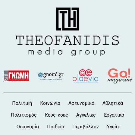
ΧΑΛΚΙΔΑ - ΥΨΗΛΗ ΓΕΦΥΡΑ: Γυναίκα
βούτηξε στο κενό και έπεσε στη θάλασσα
6 Αυγ 2026, 5:11 μ.μ.
Υπογράφηκε η σύμβαση για το νέο κλειστό
γυμναστήριο Ψαχνών - Στην τελική ευθεία
το έργο
6 Αυγ 2026, 4:37 μ.μ.
ΕΟΔΥ: Έξι θάνατοι από τον ιό του Δυτικού
Νείλου - Στους 65 οι νοσούντες
6 Αυγ 2026, 4:00 μ.μ.
Νέος διπλωματούχος μηχανικός ο
Χαλκιδέος Κωστής Λιαλιάρης
6 Αυγ 2026, 3:20 μ.μ.
ΑΥΛΙΔΑ: Καταγγελία για χόρτα 1,5 μέτρου
Πολιτική
Κοινωνία
Αστυνομικά
Αθλητικά
στις εγκαταστάσεις της ΕΡΤ κοντά στον
Φάρο (φωτό)
Πολιτισμός
Κους-κους
Αγγελίες
Εργατικά
6 Αυγ 2026, 2:46 μ.μ.
Οικονομία
Παιδεία
Περιβάλλον
Υγεία
ΧΑΛΚΙΔΑ: Άφησε την τελευταία της πνοή η