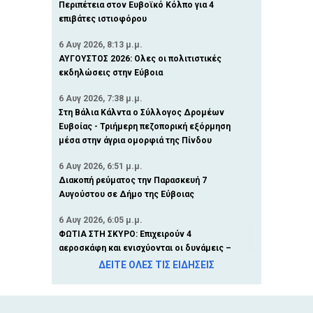
Περιπέτεια στον Ευβοϊκό Κόλπο για 4
επιβάτες ιστιοφόρου
6 Αυγ 2026, 8:13 μ.μ.
ΑΥΓΟΥΣΤΟΣ 2026: Ολες οι πολιτιστικές
εκδηλώσεις στην Εύβοια
6 Αυγ 2026, 7:38 μ.μ.
Στη Βάλια Κάλντα ο Σύλλογος Δρομέων
Ευβοίας - Τριήμερη πεζοπορική εξόρμηση
μέσα στην άγρια ομορφιά της Πίνδου
6 Αυγ 2026, 6:51 μ.μ.
Διακοπή ρεύματος την Παρασκευή 7
Αυγούστου σε Δήμο της Εύβοιας
6 Αυγ 2026, 6:05 μ.μ.
ΦΩΤΙΑ ΣΤΗ ΣΚΥΡΟ: Επιχειρούν 4
αεροσκάφη και ενισχύονται οι δυνάμεις –
Πυροσβεστικά οχήματα στο λιμάνι της
ΔΕΙΤΕ ΟΛΕΣ ΤΙΣ ΕΙΔΗΣΕΙΣ
Κύμης
6 Αυγ 2026, 5:16 μ.μ.