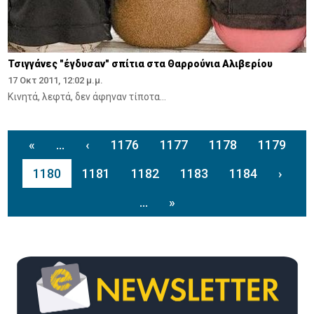
Τσιγγάνες "έγδυσαν" σπίτια στα Θαρρούνια Αλιβερίου
17 Οκτ 2011, 12:02 μ.μ.
Κινητά, λεφτά, δεν άφηναν τίποτα...
«
...
‹
1176
1177
1178
1179
1180
1181
1182
1183
1184
›
...
»