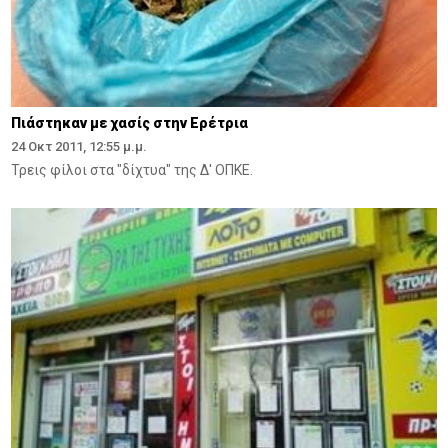
Πιάστηκαν με χασίς στην Ερέτρια
24 Οκτ 2011, 12:55 μ.μ.
Τρεις φίλοι στα "δίχτυα" της Δ' ΟΠΚΕ.