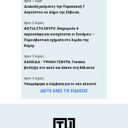
πριν 1 ώρα
Διακοπή ρεύματος την Παρασκευή 7
Αυγούστου σε Δήμο της Εύβοιας
πριν 2 ώρες
ΦΩΤΙΑ ΣΤΗ ΣΚΥΡΟ: Επιχειρούν 4
αεροσκάφη και ενισχύονται οι δυνάμεις –
Πυροσβεστικά οχήματα στο λιμάνι της
Κύμης
πριν 3 ώρες
ΧΑΛΚΙΔΑ - ΥΨΗΛΗ ΓΕΦΥΡΑ: Γυναίκα
βούτηξε στο κενό και έπεσε στη θάλασσα
πριν 3 ώρες
Υπογράφηκε η σύμβαση για το νέο κλειστό
γυμναστήριο Ψαχνών - Στην τελική ευθεία
ΔΕΙΤΕ ΟΛΕΣ ΤΙΣ ΕΙΔΗΣΕΙΣ
το έργο
πριν 3 ώρες
ΕΟΔΥ: Έξι θάνατοι από τον ιό του Δυτικού
Νείλου - Στους 65 οι νοσούντες