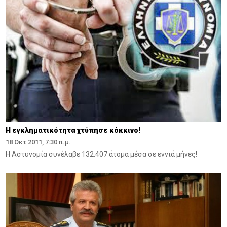
Η εγκληματικότητα χτύπησε κόκκινο!
18 Οκτ 2011, 7:30 π.μ.
Η Αστυνομία συνέλαβε 132.407 άτομα μέσα σε εννιά μήνες!