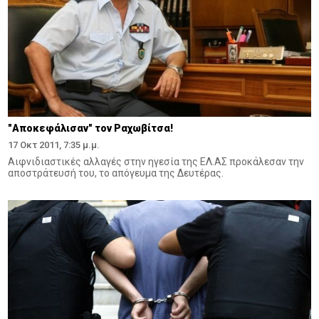
"Αποκεφάλισαν" τον Ραχωβίτσα!
17 Οκτ 2011, 7:35 μ.μ.
Αιφνιδιαστικές αλλαγές στην ηγεσία της ΕΛ.ΑΣ προκάλεσαν την
αποστράτευσή του, το απόγευμα της Δευτέρας.