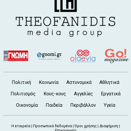
6 Αυγ 2026, 4:00 μ.μ.
Νέος διπλωματούχος μηχανικός ο
Χαλκιδέος Κωστής Λιαλιάρης
6 Αυγ 2026, 3:20 μ.μ.
ΑΥΛΙΔΑ: Καταγγελία για χόρτα 1,5 μέτρου
στις εγκαταστάσεις της ΕΡΤ κοντά στον
Φάρο (φωτό)
6 Αυγ 2026, 2:46 μ.μ.
ΧΑΛΚΙΔΑ: Άφησε την τελευταία της πνοή η
Στέλλα Ανυφαντή
6 Αυγ 2026, 2:12 μ.μ.
ΧΑΛΚΙΔΑ: Όχι άλλο κάρβουνο - Η νέα
Πολιτική
Κοινωνία
Αστυνομικά
Αθλητικά
σατιρική κωμωδία των Ρέππα και
Παπαθανασίου έρχεται στο Θέατρο Ορέστης
Πολιτισμός
Κους-κους
Αγγελίες
Εργατικά
Μακρής
Οικονομία
Παιδεία
Περιβάλλον
Υγεία
6 Αυγ 2026, 1:37 μ.μ.
ΣΥΛΛΟΓΟΣ ΤΡΙΤΕΚΝΩΝ ΕΥΒΟΙΑΣ: Ζητούν
στεγαστική συνδρομή και φορολογικά
κίνητρα
Η εταιρεία
Προσωπικά δεδομένα
Όροι χρήσης
Διαφήμιση
|
|
|
|
Επικοινωνία