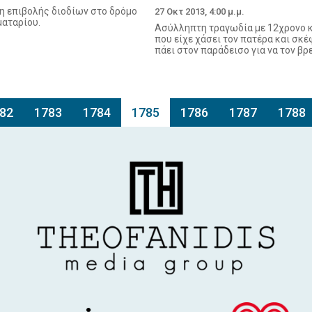
ση επιβολής διοδίων στο δρόμο
27 Οκτ 2013, 4:00 μ.μ.
αταρίου.
Ασύλληπτη τραγωδία με 12χρονο κ
που είχε χάσει τον πατέρα και σκέ
πάει στον παράδεισο για να τον βρε
82
1783
1784
1785
1786
1787
1788