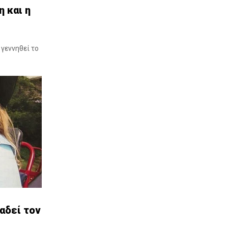
ΚΥΜΗ: Πήγε για μπάνιο και έχασε τις
 και η
αισθήσεις του στη θάλασσα
8 Αυγ 2026, 1:47 μ.μ.
ΠΡΟΚΟΠΙ ΕΥΒΟΙΑΣ: Εκδηλώσεις
γεννηθεί το
μνήμης στον Όσιο Ιωάννη τον Ρώσο -
Συγκίνηση στην ανάμνηση της
σωτηρίας από τη φωτιά
8 Αυγ 2026, 1:02 μ.μ.
Έργα οδοποιίας 2,4 εκατ. ευρώ σε
Αυλίδα και Χαλκίδα
8 Αυγ 2026, 12:19 μ.μ.
Αίτημα για έκτακτη συνεδρίαση του
Περιφερειακού Συμβουλίου στη Θήβα
για τις καταστροφικές πυρκαγιές
8 Αυγ 2026, 12:01 μ.μ.
ΤΑΜΥΝΑΪΚΟΣ - ΤΑΚΟ: Επιστρέφει για
αδεί τον
τρίτη φορά στο Τσαρπάλειο