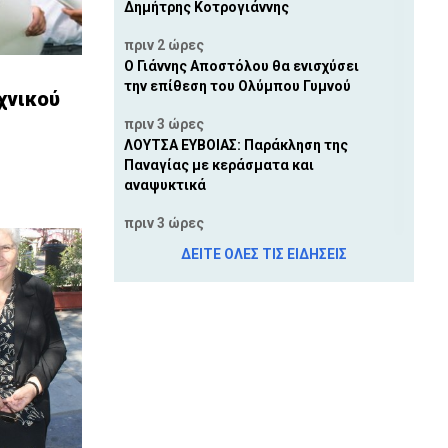
Δημήτρης Κοτρογιάννης
πριν 2 ώρες
Ο Γιάννης Αποστόλου θα ενισχύσει
την επίθεση του Ολύμπου Γυμνού
χνικού
πριν 3 ώρες
ΛΟΥΤΣΑ ΕΥΒΟΙΑΣ: Παράκληση της
Παναγίας με κεράσματα και
αναψυκτικά
πριν 3 ώρες
Εκλογές για νέο Διοικητικό
ΔΕΙΤΕ ΟΛΕΣ ΤΙΣ ΕΙΔΗΣΕΙΣ
Συμβούλιο στον Σύλλογο Φίλων
Παραλίας Μουρτερής
8 Αυγ 2026, 3:10 μ.μ.
ΜΥΤΙΚΑΣ ΧΑΛΚΙΔΑΣ: Θύμα
διαδικτυακής απάτης 46χρονη -
Απατεώνας της υποσχέθηκε τρακτέρ
και της πήρε 2.480 ευρώ
8 Αυγ 2026, 2:31 μ.μ.