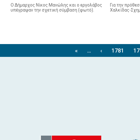
Ο Δήμαρχος Νίκος Μανώλης και ο εργολάβος
Για την πρόθε
υπέγραψαν την σχετική σύμβαση (φωτό).
Χαλκίδας-Σχημ
«
...
‹
1781
17