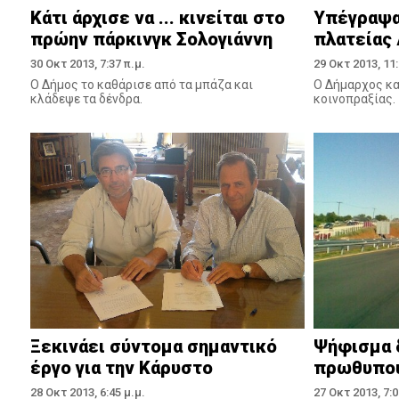
Κάτι άρχισε να ... κινείται στο
Υπέγραψα
πρώην πάρκινγκ Σολογιάννη
πλατείας
30 Οκτ 2013, 7:37 π.μ.
29 Οκτ 2013, 11:
Ο Δήμος το καθάρισε από τα μπάζα και
Ο Δήμαρχος κα
κλάδεψε τα δένδρα.
κοινοπραξίας.
Ξεκινάει σύντομα σημαντικό
Ψήφισμα 
έργο για την Κάρυστο
πρωθυπο
28 Οκτ 2013, 6:45 μ.μ.
27 Οκτ 2013, 7:0