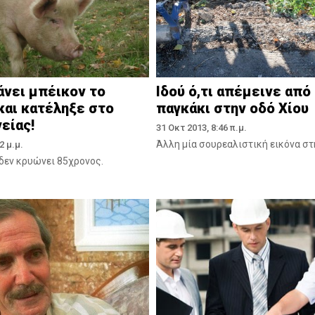
άνει μπέικον το
Ιδού ό,τι απέμεινε από
και κατέληξε στο
παγκάκι στην οδό Χίου
είας!
31 Οκτ 2013, 8:46 π.μ.
Άλλη μία σουρεαλιστική εικόνα στ
2 μ.μ.
 δεν κρυώνει 85χρονος.