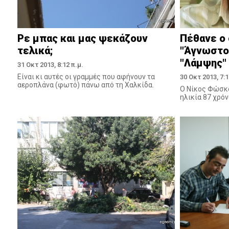
Ρε μπας και μας ψεκάζουν
Πέθανε ο
τελικά;
"Άγνωστου
"Λάμψης"
31 Οκτ 2013, 8:12 π.μ.
Είναι κι αυτές οι γραμμές που αφήνουν τα
30 Οκτ 2013, 7:1
αεροπλάνα (φωτό) πάνω από τη Χαλκίδα.
Ο Νίκος Φώσκο
ηλικία 87 χρό