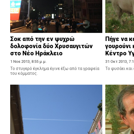
Σοκ από την εν ψυχρώ
Πήγε να κ
δολοφονία δύο Χρυσαυγιτών
γουρούνι 
στο Νέο Ηράκλειο
Κέντρο Υγ
1 Νοε 2013, 8:55 μ.μ.
31 Οκτ 2013, 7:1
Το στυγερό έγκλημα έγινε έξω από τα γραφεία
Το φυσάει και
του κόμματος.