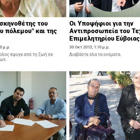
 σκηνοθέτης του
Οι Υποψήφιοι για την
 πόλεμου" και της
Αντιπροσωπεία του Τε
Επιμελητηρίου Εύβοιας
0 μ.μ.
30 Οκτ 2013, 1:10 μ.μ.
λος έφυγε από τη ζωή σε
Διαβάστε όλα τα ονόματα.
νων.