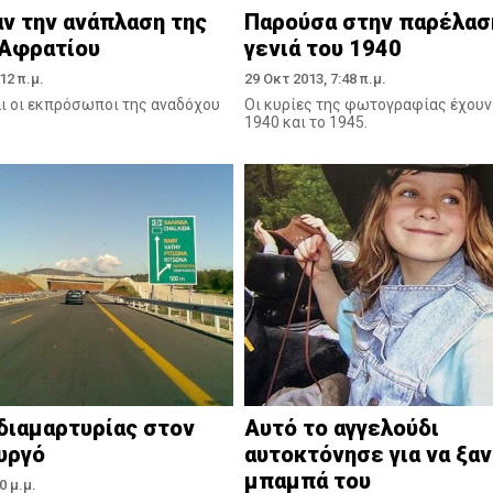
ν την ανάπλαση της
Παρούσα στην παρέλαση
 Αφρατίου
γενιά του 1940
12 π.μ.
29 Οκτ 2013, 7:48 π.μ.
ι οι εκπρόσωποι της αναδόχου
Οι κυρίες της φωτογραφίας έχουν 
1940 και το 1945.
διαμαρτυρίας στον
Αυτό το αγγελούδι
υργό
αυτοκτόνησε για να ξαν
μπαμπά του
0 μ.μ.