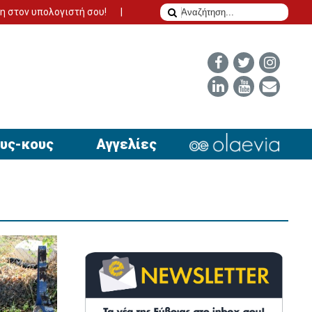
ολογιστή σου!
Το δίδυμο της επιτυχίας για να έχει απήχηση η α
υς-κους
Αγγελίες