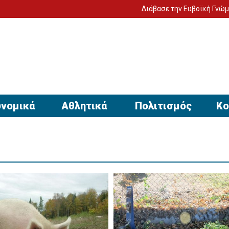
Διάβασε την Ευβοϊκή Γνώμη στον υπ
νομικά
Αθλητικά
Πολιτισμός
Κο