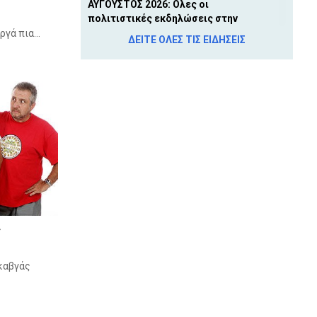
ΑΥΓΟΥΣΤΟΣ 2026: Ολες οι
πολιτιστικές εκδηλώσεις στην
Εύβοια
γά πια...
ΔΕΙΤΕ ΟΛΕΣ ΤΙΣ ΕΙΔΗΣΕΙΣ
6 Αυγ 2026, 7:38 μ.μ.
Στη Βάλια Κάλντα ο Σύλλογος
Δρομέων Ευβοίας - Τριήμερη
πεζοπορική εξόρμηση μέσα στην
άγρια ομορφιά της Πίνδου
6 Αυγ 2026, 6:51 μ.μ.
Διακοπή ρεύματος την Παρασκευή 7
Αυγούστου σε Δήμο της Εύβοιας
6 Αυγ 2026, 6:05 μ.μ.
ΦΩΤΙΑ ΣΤΗ ΣΚΥΡΟ: Επιχειρούν 4
ς
αεροσκάφη και ενισχύονται οι
δυνάμεις – Πυροσβεστικά οχήματα
στο λιμάνι της Κύμης
καβγάς
6 Αυγ 2026, 5:16 μ.μ.
ΧΑΛΚΙΔΑ - ΥΨΗΛΗ ΓΕΦΥΡΑ: Γυναίκα
βούτηξε στο κενό και έπεσε στη