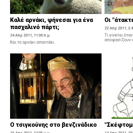
Καλέ αρνάκι, ψήνεσαι για ένα
Οι "άτακτ
πασχαλινό πάρτι;
22 Απρ 2011, 2:4
Τι γίνεται ότα
24 Απρ 2011, 11:00 π.μ.
αποφασίζουν ν
Και το αρνάκι απαντάει...
Ο τσιγκούνης στο βενζινάδικο
"Σκέφτομα
16 Απρ 2011, 12:05 μ.μ.
14 Απρ 2011, 10: