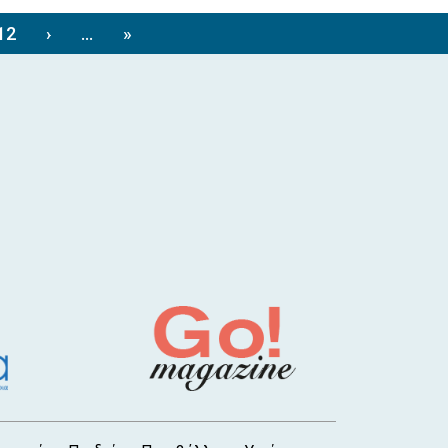
θάλασσα
12
›
...
»
6 Αυγ 2026, 5:11 μ.μ.
Υπογράφηκε η σύμβαση για το νέο
κλειστό γυμναστήριο Ψαχνών - Στην
τελική ευθεία το έργο
6 Αυγ 2026, 4:37 μ.μ.
ΕΟΔΥ: Έξι θάνατοι από τον ιό του
Δυτικού Νείλου - Στους 65 οι
νοσούντες
6 Αυγ 2026, 4:00 μ.μ.
Νέος διπλωματούχος μηχανικός ο
Χαλκιδέος Κωστής Λιαλιάρης
6 Αυγ 2026, 3:20 μ.μ.
ΑΥΛΙΔΑ: Καταγγελία για χόρτα 1,5
μέτρου στις εγκαταστάσεις της ΕΡΤ
κοντά στον Φάρο (φωτό)
6 Αυγ 2026, 2:46 μ.μ.