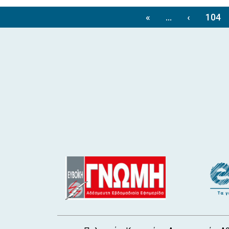
«
...
‹
104