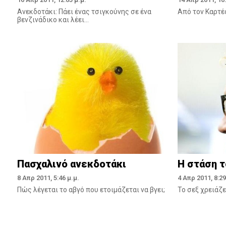
Ανεκδοτάκι: Πάει ένας τσιγκούνης σε ένα
Aπό τον Kαρτέ
βενζινάδικο και λέει...
Πασχαλινό ανεκδοτάκι
Η στάση τ
8 Απρ 2011, 5:46 μ.μ.
4 Απρ 2011, 8:29
Πώς λέγεται το αβγό που ετοιμάζεται να βγει;
Το σεξ χρειάζε