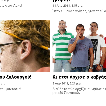
σιο στον Aρκά!
11 Απρ 2011, 4:15 μ.μ.
Όταν λύθηκε ο γρίφος, ήταν πολύ αρ
ου ξυλουργού!
Κι έτσι άρχισε ο καβγά
 μ.μ.
2 Απρ 2011, 5:21 μ.μ.
ται φαντασία!
Διαβάστε πώς αρχίζει συνήθως ο 
μεταξύ ζευγαριών...