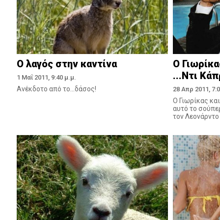
Ο λαγός στην καντίνα
Ο Γιωρίκα
...Ντι Κάπ
1 Μαΐ 2011, 9:40 μ.μ.
Ανέκδοτο από το...δάσος!
28 Απρ 2011, 7:0
Ο Γιωρίκας κα
αυτό το σούπε
τον Λεονάρντο 