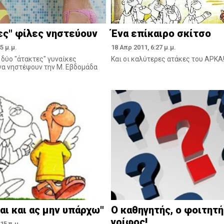
ες" φίλες νηστεύουν
Ένα επίκαιρο σκίτσο
5 μ.μ.
18 Απρ 2011, 6:27 μ.μ.
ν δύο "άτακτες" γυναίκες
Kαι οι καλύτερες ατάκες του APKA
α νηστέψουν την Μ. Εβδομάδα
ι και ας μην υπάρχω"
O καθηγητής, ο φοιτητή
γρίφος!
15 π.μ.