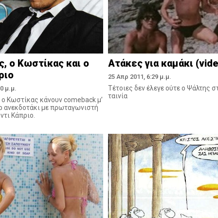
ς, ο Κωστίκας και ο
Aτάκες για καμάκι (vide
ριο
25 Απρ 2011, 6:29 μ.μ.
Tέτοιες δεν έλεγε ούτε ο Ψάλτης 
0 μ.μ.
ταινία
ι ο Κωστίκας κάνουν comeback μ’
ρ ανεκδοτάκι με πρωταγωνιστή
ντι Κάπριο.