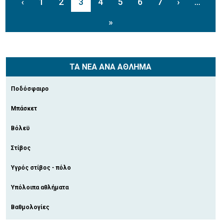
‹
1
2
3
4
5
6
7
›
...
»
ΤΑ ΝΕΑ ΑΝΑ ΑΘΛΗΜΑ
Ποδόσφαιρο
Μπάσκετ
Βόλεϋ
Στίβος
Υγρός στίβος - πόλο
Υπόλοιπα αθλήματα
Βαθμολογίες