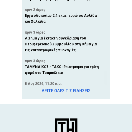
πριν 2 ώρες
Έργα οδοποιίας 2,4 εκατ. ευρώ σε Αυλίδα
και Χαλκίδα
πριν 3 ώρες
Αίτημα για έκτακτη συνεδρίαση του
Περιφερειακού Συμβουλίου στη Θήβα για
τις καταστροφικές πυρκαγιές
πριν 3 ώρες
ΤΑΜΥΝΑΪΚΟΣ - ΤΑΚΟ: Επιστρέφει για τρίτη
φορά στο Τσαρπάλειο
8 Αυγ 2026, 11:20 π.μ.
Παρέμβαση για το νερό στη Χαλκίδα - Οι
ΔΕΙΤΕ ΟΛΕΣ ΤΙΣ ΕΙΔΗΣΕΙΣ
αιχμές του ομότιμου καθηγητή Μιχάλη
Βραχόπουλου
8 Αυγ 2026, 10:38 π.μ.
ΒΟΡΕΙΑ ΕΥΒΟΙΑ: Παραδοσιακοί χοροί και
μηνύματα ομογένειας στη γιορτή της
Μεταμόρφωσης στους Ωρεούς