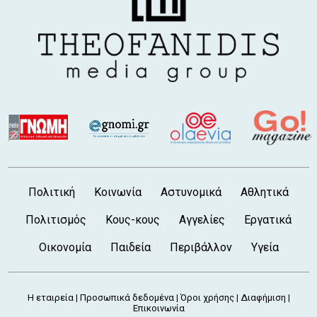
8 Αυγ 2026, 9:45 π.μ.
ΔΡΟΣΙΑ ΧΑΛΚΙΔΑΣ: Νεκρός 76χρονος
λουόμενος στην παραλία Αλυκών
8 Αυγ 2026, 9:12 π.μ.
Ρομαντικές στιγμές στη Λευκάδα για τον
Γιάννη Μπουροδήμο και την Τάνια Μάντζαρη
8 Αυγ 2026, 8:22 π.μ.
ΔΙΡΦΥΣ ΣΕ ΕΝΑ ΚΑΔΡΟ: Το Σκουντέρι καλεί
μικρούς και μεγάλους σε μια ξεχωριστή
γιορτή της φύσης
Πολιτική
Κοινωνία
Αστυνομικά
Αθλητικά
8 Αυγ 2026, 8:00 π.μ.
ΤΗΛΕΟΡΑΣΗ: Οι ταινίες της ημέρας
Πολιτισμός
Κους-κους
Αγγελίες
Εργατικά
(ΣΑΒΒΑΤΟ 8 ΑΥΓΟΥΣΤΟΥ)
Οικονομία
Παιδεία
Περιβάλλον
Υγεία
7 Αυγ 2026, 8:36 μ.μ.
ΠΑΡΑΛΙΑ ΑΥΛΙΔΑΣ: Δωρεάν παράσταση
Καραγκιόζη
Η εταιρεία
Προσωπικά δεδομένα
Όροι χρήσης
Διαφήμιση
|
|
|
|
Επικοινωνία
7 Αυγ 2026, 8:00 μ.μ.