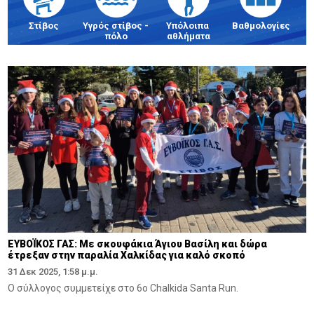
Στίβος
Υγρός στίβος - 
Υπόλοιπα 
Βαθμολογίες
πόλο
αθλήματα
ΕΥΒΟΪΚΟΣ ΓΑΣ: Με σκουφάκια Άγιου Βασίλη και δώρα
έτρεξαν στην παραλία Χαλκίδας για καλό σκοπό
31 Δεκ 2025, 1:58 μ.μ.
Ο σύλλογος συμμετείχε στο 6ο Chalkida Santa Run.