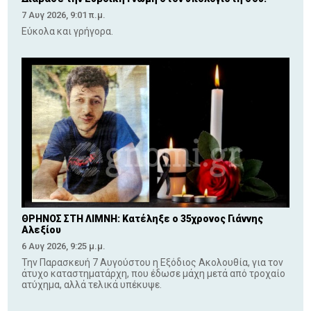
7 Αυγ 2026, 9:01 π.μ.
Εύκολα και γρήγορα.
ΘΡΗΝΟΣ ΣΤΗ ΛΙΜΝΗ: Κατέληξε ο 35χρονος Γιάννης
Αλεξίου
6 Αυγ 2026, 9:25 μ.μ.
Την Παρασκευή 7 Αυγούστου η Εξόδιος Ακολουθία, για τον
άτυχο καταστηματάρχη, που έδωσε μάχη μετά από τροχαίο
ατύχημα, αλλά τελικά υπέκυψε.