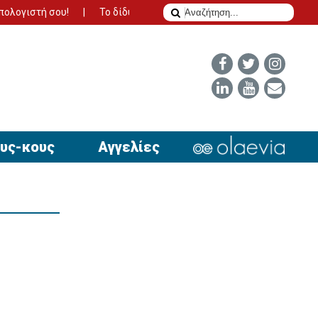
λογιστή σου!
Το δίδυμο της επιτυχίας για να έχει απήχηση η αγ
υς-κους
Αγγελίες