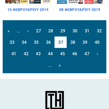
15 ΦΕΒΡΟΥΑΡΙΟΥ 2019
08 ΦΕΒΡΟΥΑΡΙΟΥ 2019
«
...
‹
27
28
29
30
31
32
33
34
35
36
37
38
39
40
41
42
43
44
45
46
47
›
...
»