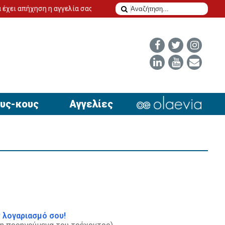
πήχηση η αγγελία σας
ΧΑΛΚΙΔΑ: Θλίψη για τον πρόωρο θάνατο τ
υς-κους
Αγγελίες
 λογαριασμό σου!