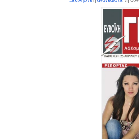
Ξεκινήστε
ή
ανανεώστε
τη συν