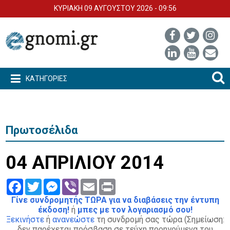
ΚΥΡΙΑΚΗ 09 ΑΥΓΟΥΣΤΟΥ 2026 - 09:56
ΚΑΤΗΓΟΡΙΕΣ
Πρωτοσέλιδα
04 ΑΠΡΙΛΙΟΥ 2014
Facebook
Twitter
Messenger
Viber
Email
Print
Γίνε συνδρομητής ΤΩΡΑ για να διαβάσεις την έντυπη
έκδοση!
ή
μπες με τον λογαριασμό σου!
Ξεκινήστε
ή
ανανεώστε
τη συνδρομή σας τώρα (Σημείωση:
δεν παρέχεται πρόσβαση σε τεύχη προηγούμενα του