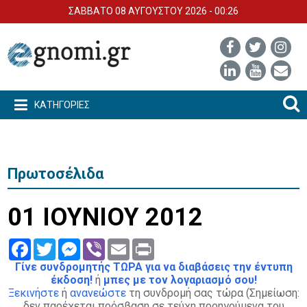
ΣΑΒΒΑΤΟ 08 ΑΥΓΟΥΣΤΟΥ 2026 - 00:26
ΚΑΤΗΓΟΡΙΕΣ
Πρωτοσέλιδα
01 ΙΟΥΝΙΟΥ 2012
Facebook
Twitter
Messenger
Viber
Email
Print
Γίνε συνδρομητής ΤΩΡΑ για να διαβάσεις την έντυπη
έκδοση!
ή
μπες με τον λογαριασμό σου!
Ξεκινήστε
ή
ανανεώστε
τη συνδρομή σας τώρα (Σημείωση:
δεν παρέχεται πρόσβαση σε τεύχη προηγούμενα του