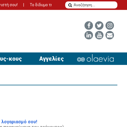
υ!
Το δίδυμο της επιτυχίας για να έχει απήχηση η αγγελία σας
υς-κους
Αγγελίες
 λογαριασμό σου!