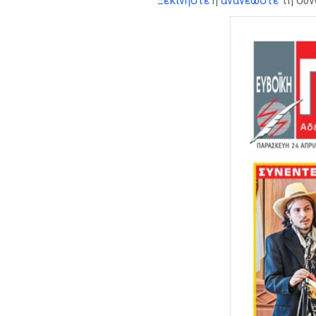
Ξεκινήστε
ή
ανανεώστε
τη συν