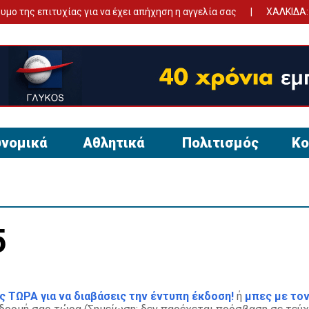
 επιτυχίας για να έχει απήχηση η αγγελία σας
ΧΑΛΚΙΔΑ: Θλίψη 
νομικά
Αθλητικά
Πολιτισμός
Κο
5
ς ΤΩΡΑ για να διαβάσεις την έντυπη έκδοση!
ή
μπες με τον