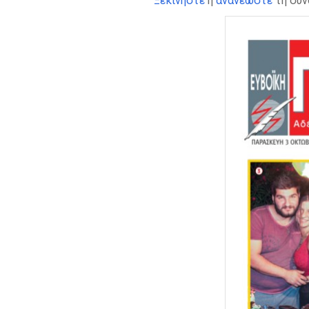
Ξεκινήστε
ή
ανανεώστε
τη συν