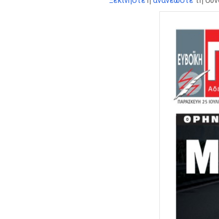
Ξεκινήστε
ή
ανανεώστε
τη συν