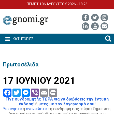
ΠΕΜΠΤΗ 06 ΑΥΓΟΥΣΤΟΥ 2026 - 18:26
ΚΑΤΗΓΟΡΙΕΣ
Πρωτοσέλιδα
17 ΙΟΥΝΙΟΥ 2021
Facebook
Twitter
Messenger
Viber
Email
Print
Γίνε συνδρομητής ΤΩΡΑ για να διαβάσεις την έντυπη
έκδοση!
ή
μπες με τον λογαριασμό σου!
Ξεκινήστε
ή
ανανεώστε
τη συνδρομή σας τώρα (Σημείωση:
δεν παρέχεται πρόσβαση σε τεύχη προηγούμενα του