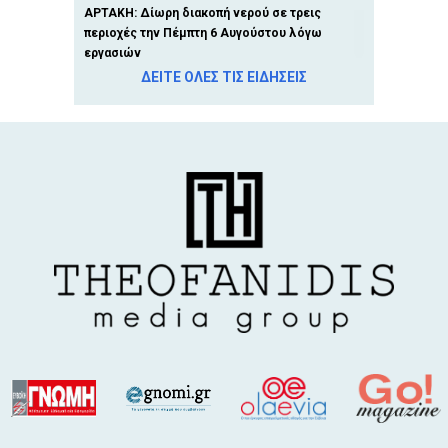
ΑΡΤΑΚΗ: Δίωρη διακοπή νερού σε τρεις
περιοχές την Πέμπτη 6 Αυγούστου λόγω
εργασιών
ΔΕΙΤΕ ΟΛΕΣ ΤΙΣ ΕΙΔΗΣΕΙΣ
5 Αυγ 2026, 5:32 μ.μ.
Πανελλήνιο Σωματείο Πυροσβεστών:
Ασπίδα προστασίας στη δημοσιογράφο
Μαρία Σιαμπάνου που χαμογελούσε στο
μέτωπο της φωτιάς (VIDEO)
5 Αυγ 2026, 5:26 μ.μ.
ΑΛΙΒΕΡΙ: Έπεσε δέντρο στον πεζόδρομο
5 Αυγ 2026, 5:12 μ.μ.
ΤΡΕΝΟΣΕ: Φωτιά προκάλεσε διακοπή στα
δρομολόγια της γραμμής Αθήνα - Χαλκίδα
5 Αυγ 2026, 4:38 μ.μ.
Στη Βουλή η απουσία μόνιμων διορισμών
δασκάλων στην Εύβοια
5 Αυγ 2026, 4:21 μ.μ.
Πέντε μετάλλια ο απολογισμός της