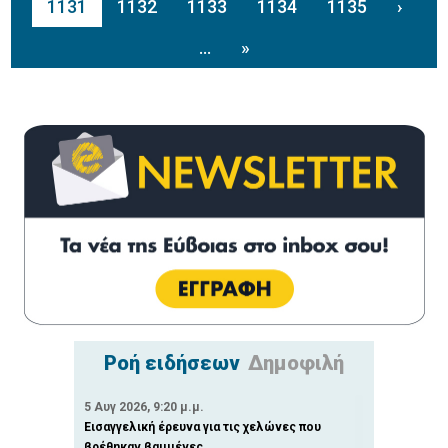
1131
1132
1133
1134
1135
›
...
»
Ροή ειδήσεων
Δημοφιλή
5 Αυγ 2026, 9:20 μ.μ.
Εισαγγελική έρευνα για τις χελώνες που
βρέθηκαν βαμμένες