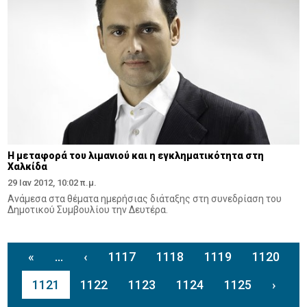
Η μεταφορά του λιμανιού και η εγκληματικότητα στη
Χαλκίδα
29 Ιαν 2012, 10:02 π.μ.
Ανάμεσα στα θέματα ημερήσιας διάταξης στη συνεδρίαση του
Δημοτικού Συμβουλίου την Δευτέρα.
«
...
‹
1117
1118
1119
1120
1121
1122
1123
1124
1125
›