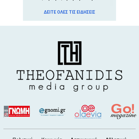
10 Αυγ 2026, 5:23 μ.μ.
ΔΕΙΤΕ ΟΛΕΣ ΤΙΣ ΕΙΔΗΣΕΙΣ
ΧΑΛΚΙΔΑ: Δύο απάτες με δήθεν
υπαλλήλους του ΔΕΔΔΗΕ και απατεώνα-
λογιστή
10 Αυγ 2026, 4:36 μ.μ.
ΟΔΟΣ ΑΒΑΝΤΩΝ: Πεζόδρομος και
πεζοδρόμια χωρίς κανόνες στη Χαλκίδα
10 Αυγ 2026, 3:55 μ.μ.
ΕΥΑΓΓΕΛΙΑ ΛΙΑΣΚΟΥ: Εκθέτει έργα της στη
Χαλκίδα
10 Αυγ 2026, 3:11 μ.μ.
Νέα πρωτοβουλία για τα αδέσποτα στον
Δήμο Διρφύων-Μεσσαπίων
10 Αυγ 2026, 2:32 μ.μ.
ΕΡΥΘΡΟΣ ΣΤΑΥΡΟΣ: Γυναίκα ασθενής
ξυλοκόπησε άγρια ειδικευόμενη
νοσηλεύτρια