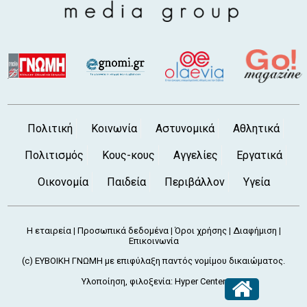
6 Αυγ 2026, 4:37 μ.μ.
ΕΟΔΥ: Έξι θάνατοι από τον ιό του Δυτικού
Νείλου - Στους 65 οι νοσούντες
6 Αυγ 2026, 4:00 μ.μ.
Νέος διπλωματούχος μηχανικός ο
Χαλκιδέος Κωστής Λιαλιάρης
6 Αυγ 2026, 3:20 μ.μ.
ΑΥΛΙΔΑ: Καταγγελία για χόρτα 1,5 μέτρου
Πολιτική
Κοινωνία
Αστυνομικά
Αθλητικά
στις εγκαταστάσεις της ΕΡΤ κοντά στον
Φάρο (φωτό)
Πολιτισμός
Κους-κους
Αγγελίες
Εργατικά
6 Αυγ 2026, 2:46 μ.μ.
Οικονομία
Παιδεία
Περιβάλλον
Υγεία
ΧΑΛΚΙΔΑ: Άφησε την τελευταία της πνοή η
Στέλλα Ανυφαντή
6 Αυγ 2026, 2:12 μ.μ.
Η εταιρεία
Προσωπικά δεδομένα
Όροι χρήσης
Διαφήμιση
|
|
|
|
ΧΑΛΚΙΔΑ: Όχι άλλο κάρβουνο - Η νέα
Επικοινωνία
σατιρική κωμωδία των Ρέππα και
(c) ΕΥΒΟΙΚΗ ΓΝΩΜΗ με επιφύλαξη παντός νομίμου δικαιώματος.
Παπαθανασίου έρχεται στο Θέατρο Ορέστης
Υλοποίηση, φιλοξενία:
Hyper Center
Μακρής
6 Αυγ 2026, 1:37 μ.μ.