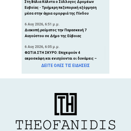
Στη Βάλια Κάλντα ο Σύλλογος Δρομέων
Ευβοίας - Τριήμερη πεζοπορική εξόρμηση
μέσα στην άγρια ομορφιά της Πίνδου
6 Αυγ 2026, 6:51 μ.μ.
Διακοπή ρεύματος την Παρασκευή 7
Αυγούστου σε Δήμο της Εύβοιας
6 Αυγ 2026, 6:05 μ.μ.
ΦΩΤΙΑ ΣΤΗ ΣΚΥΡΟ: Επιχειρούν 4
αεροσκάφη και ενισχύονται οι δυνάμεις –
Πυροσβεστικά οχήματα στο λιμάνι της
ΔΕΙΤΕ ΟΛΕΣ ΤΙΣ ΕΙΔΗΣΕΙΣ
Κύμης
6 Αυγ 2026, 5:16 μ.μ.
ΧΑΛΚΙΔΑ - ΥΨΗΛΗ ΓΕΦΥΡΑ: Γυναίκα
βούτηξε στο κενό και έπεσε στη θάλασσα
6 Αυγ 2026, 5:11 μ.μ.
Υπογράφηκε η σύμβαση για το νέο κλειστό
γυμναστήριο Ψαχνών - Στην τελική ευθεία
το έργο