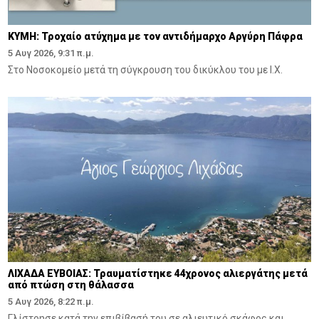
ΚΥΜΗ: Τροχαίο ατύχημα με τον αντιδήμαρχο Αργύρη Πάφρα
5 Αυγ 2026, 9:31 π.μ.
Στο Νοσοκομείο μετά τη σύγκρουση του δικύκλου του με Ι.Χ.
ΛΙΧΑΔΑ ΕΥΒΟΙΑΣ: Τραυματίστηκε 44χρονος αλιεργάτης μετά
από πτώση στη θάλασσα
5 Αυγ 2026, 8:22 π.μ.
Γλίστρησε κατά την επιβίβασή του σε αλιευτικό σκάφος και