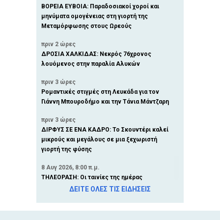
ΒΟΡΕΙΑ ΕΥΒΟΙΑ: Παραδοσιακοί χοροί και
μηνύματα ομογένειας στη γιορτή της
Μεταμόρφωσης στους Ωρεούς
πριν 2 ώρες
ΔΡΟΣΙΑ ΧΑΛΚΙΔΑΣ: Νεκρός 76χρονος
λουόμενος στην παραλία Αλυκών
πριν 3 ώρες
Ρομαντικές στιγμές στη Λευκάδα για τον
Γιάννη Μπουροδήμο και την Τάνια Μάντζαρη
πριν 3 ώρες
ΔΙΡΦΥΣ ΣΕ ΕΝΑ ΚΑΔΡΟ: Το Σκουντέρι καλεί
μικρούς και μεγάλους σε μια ξεχωριστή
γιορτή της φύσης
8 Αυγ 2026, 8:00 π.μ.
ΤΗΛΕΟΡΑΣΗ: Οι ταινίες της ημέρας
(ΣΑΒΒΑΤΟ 8 ΑΥΓΟΥΣΤΟΥ)
ΔΕΙΤΕ ΟΛΕΣ ΤΙΣ ΕΙΔΗΣΕΙΣ
7 Αυγ 2026, 8:36 μ.μ.
ΠΑΡΑΛΙΑ ΑΥΛΙΔΑΣ: Δωρεάν παράσταση