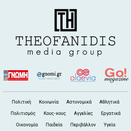
Καραγκιόζη
7 Αυγ 2026, 8:00 μ.μ.
ΧΑΛΚΙΔΑ: Ο Σταύρος Ηλίας άφησε την
τελευταία του πνοή
7 Αυγ 2026, 7:57 μ.μ.
ΑΓΕΧ: Ενισχύθηκε με δυο Αμερικανούς
7 Αυγ 2026, 7:28 μ.μ.
Η Κάρυστος πάει στον Ελ Αραμπί!
7 Αυγ 2026, 7:14 μ.μ.
Ακυβερνησία ιστιοφόρου με πέντε
Γερμανούς στο βόρειο λιμάνι της Χαλκίδας
7 Αυγ 2026, 6:52 μ.μ.
Συνελήφθη γυναίκα στη Σκύρο για παράνομη
Πολιτική
Κοινωνία
Αστυνομικά
Αθλητικά
χρήση γεννήτριας
Πολιτισμός
Κους-κους
Αγγελίες
Εργατικά
7 Αυγ 2026, 5:45 μ.μ.
ΛΑΜΨΑΚΟΣ ΧΑΛΚΙΔΑΣ: Καταγγελίες για
Οικονομία
Παιδεία
Περιβάλλον
Υγεία
σκουπίδια και έντονη δυσοσμία στην