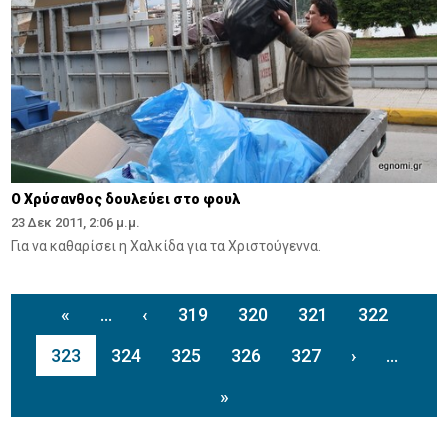
Ο Χρύσανθος δουλεύει στο φουλ
23 Δεκ 2011, 2:06 μ.μ.
Για να καθαρίσει η Χαλκίδα για τα Χριστούγεννα.
«
...
‹
319
320
321
322
323
324
325
326
327
›
...
»