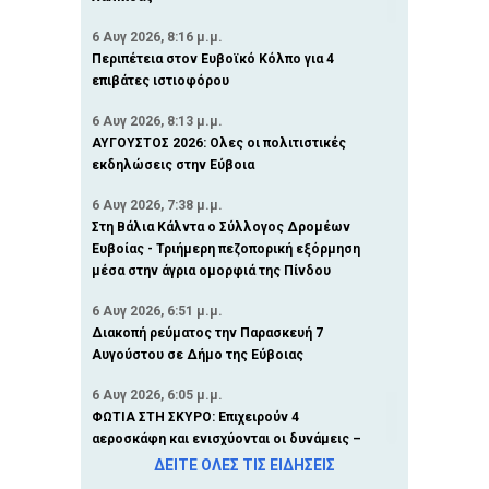
6 Αυγ 2026, 8:16 μ.μ.
Περιπέτεια στον Ευβοϊκό Κόλπο για 4
επιβάτες ιστιοφόρου
6 Αυγ 2026, 8:13 μ.μ.
ΑΥΓΟΥΣΤΟΣ 2026: Ολες οι πολιτιστικές
εκδηλώσεις στην Εύβοια
6 Αυγ 2026, 7:38 μ.μ.
Στη Βάλια Κάλντα ο Σύλλογος Δρομέων
Ευβοίας - Τριήμερη πεζοπορική εξόρμηση
μέσα στην άγρια ομορφιά της Πίνδου
6 Αυγ 2026, 6:51 μ.μ.
Διακοπή ρεύματος την Παρασκευή 7
Αυγούστου σε Δήμο της Εύβοιας
6 Αυγ 2026, 6:05 μ.μ.
ΦΩΤΙΑ ΣΤΗ ΣΚΥΡΟ: Επιχειρούν 4
αεροσκάφη και ενισχύονται οι δυνάμεις –
Πυροσβεστικά οχήματα στο λιμάνι της
ΔΕΙΤΕ ΟΛΕΣ ΤΙΣ ΕΙΔΗΣΕΙΣ
Κύμης