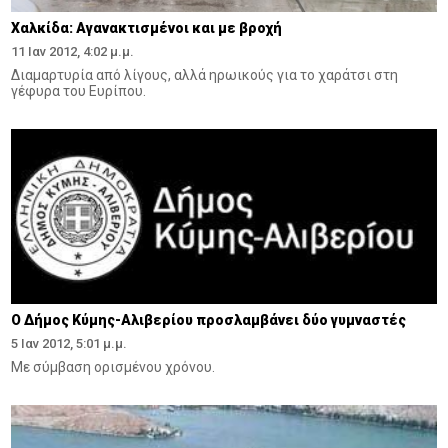
Χαλκίδα: Αγανακτισμένοι και με βροχή
11 Ιαν 2012, 4:02 μ.μ.
Διαμαρτυρία από λίγους, αλλά ηρωικούς για το χαράτσι στη
γέφυρα του Ευρίπου.
Ο Δήμος Κύμης-Αλιβερίου προσλαμβάνει δύο γυμναστές
5 Ιαν 2012, 5:01 μ.μ.
Με σύμβαση ορισμένου χρόνου.