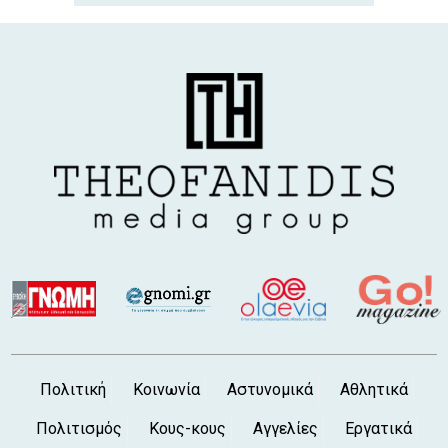
6 Αυγ 2026, 5:16 μ.μ.
ΧΑΛΚΙΔΑ - ΥΨΗΛΗ ΓΕΦΥΡΑ: Γυναίκα
βούτηξε στο κενό και έπεσε στη θάλασσα
6 Αυγ 2026, 5:11 μ.μ.
Υπογράφηκε η σύμβαση για το νέο κλειστό
γυμναστήριο Ψαχνών - Στην τελική ευθεία
το έργο
6 Αυγ 2026, 4:37 μ.μ.
ΕΟΔΥ: Έξι θάνατοι από τον ιό του Δυτικού
Νείλου - Στους 65 οι νοσούντες
6 Αυγ 2026, 4:00 μ.μ.
Νέος διπλωματούχος μηχανικός ο
Χαλκιδέος Κωστής Λιαλιάρης
6 Αυγ 2026, 3:20 μ.μ.
ΑΥΛΙΔΑ: Καταγγελία για χόρτα 1,5 μέτρου
Πολιτική
Κοινωνία
Αστυνομικά
Αθλητικά
στις εγκαταστάσεις της ΕΡΤ κοντά στον
Φάρο (φωτό)
Πολιτισμός
Κους-κους
Αγγελίες
Εργατικά