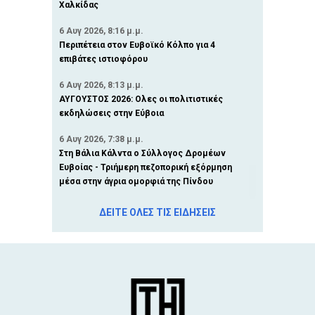
Χαλκίδας
6 Αυγ 2026, 8:16 μ.μ.
Περιπέτεια στον Ευβοϊκό Κόλπο για 4
επιβάτες ιστιοφόρου
6 Αυγ 2026, 8:13 μ.μ.
ΑΥΓΟΥΣΤΟΣ 2026: Ολες οι πολιτιστικές
εκδηλώσεις στην Εύβοια
6 Αυγ 2026, 7:38 μ.μ.
Στη Βάλια Κάλντα ο Σύλλογος Δρομέων
Ευβοίας - Τριήμερη πεζοπορική εξόρμηση
μέσα στην άγρια ομορφιά της Πίνδου
6 Αυγ 2026, 6:51 μ.μ.
ΔΕΙΤΕ ΟΛΕΣ ΤΙΣ ΕΙΔΗΣΕΙΣ
Διακοπή ρεύματος την Παρασκευή 7
Αυγούστου σε Δήμο της Εύβοιας
6 Αυγ 2026, 6:05 μ.μ.
ΦΩΤΙΑ ΣΤΗ ΣΚΥΡΟ: Επιχειρούν 4
αεροσκάφη και ενισχύονται οι δυνάμεις –
Πυροσβεστικά οχήματα στο λιμάνι της