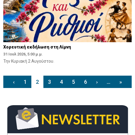
Χορευτική εκδήλωση στη Λίμνη
31 Ιουλ 2026, 5:00 μ.μ.
Την Κυριακή 2 Αυγούστου.
‹
1
2
3
4
5
6
›
...
»