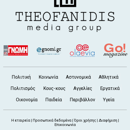
Κύμης
6 Αυγ 2026, 5:16 μ.μ.
ΧΑΛΚΙΔΑ - ΥΨΗΛΗ ΓΕΦΥΡΑ: Γυναίκα
βούτηξε στο κενό και έπεσε στη θάλασσα
6 Αυγ 2026, 5:11 μ.μ.
Υπογράφηκε η σύμβαση για το νέο κλειστό
γυμναστήριο Ψαχνών - Στην τελική ευθεία
το έργο
6 Αυγ 2026, 4:37 μ.μ.
ΕΟΔΥ: Έξι θάνατοι από τον ιό του Δυτικού
Νείλου - Στους 65 οι νοσούντες
Πολιτική
Κοινωνία
Αστυνομικά
Αθλητικά
6 Αυγ 2026, 4:00 μ.μ.
Πολιτισμός
Κους-κους
Αγγελίες
Εργατικά
Νέος διπλωματούχος μηχανικός ο
Χαλκιδέος Κωστής Λιαλιάρης
Οικονομία
Παιδεία
Περιβάλλον
Υγεία
6 Αυγ 2026, 3:20 μ.μ.
ΑΥΛΙΔΑ: Καταγγελία για χόρτα 1,5 μέτρου
στις εγκαταστάσεις της ΕΡΤ κοντά στον
Η εταιρεία
Προσωπικά δεδομένα
Όροι χρήσης
Διαφήμιση
|
|
|
|
Φάρο (φωτό)
Επικοινωνία