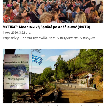
ΜΥΤΙΚΑΣ: Μεσαιωνική βραδιά με σαξόφωνο! (ΦΩΤΟ)
1 Αυγ 2026, 3:22 μ.μ.
Στην εκδήλωση για την ανάδειξη των πετρόκτιστων πύργων.