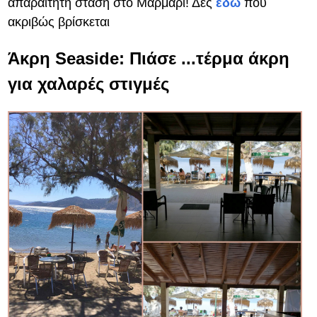
απαραίτητη στάση στο Μαρμάρι! Δες
εδώ
που
ακριβώς βρίσκεται
Άκρη Seaside: Πιάσε ...τέρμα άκρη
για χαλαρές στιγμές