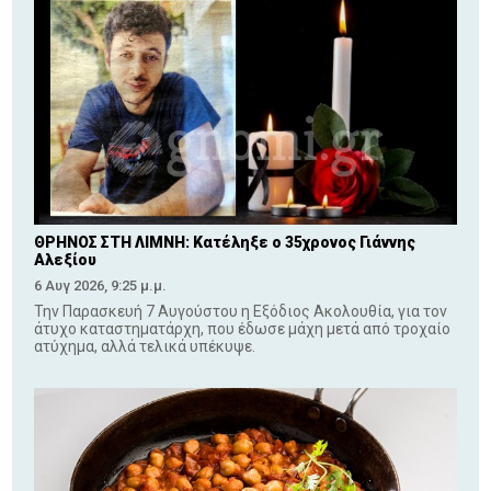
ΘΡΗΝΟΣ ΣΤΗ ΛΙΜΝΗ: Κατέληξε ο 35χρονος Γιάννης
Αλεξίου
6 Αυγ 2026, 9:25 μ.μ.
Την Παρασκευή 7 Αυγούστου η Εξόδιος Ακολουθία, για τον
άτυχο καταστηματάρχη, που έδωσε μάχη μετά από τροχαίο
ατύχημα, αλλά τελικά υπέκυψε.