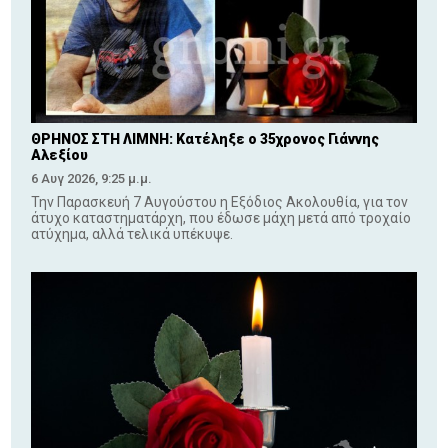
ΘΡΗΝΟΣ ΣΤΗ ΛΙΜΝΗ: Κατέληξε ο 35χρονος Γιάννης
Αλεξίου
6 Αυγ 2026, 9:25 μ.μ.
Την Παρασκευή 7 Αυγούστου η Εξόδιος Ακολουθία, για τον
άτυχο καταστηματάρχη, που έδωσε μάχη μετά από τροχαίο
ατύχημα, αλλά τελικά υπέκυψε.