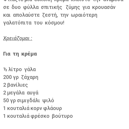
σε δυο φύλλα σπιτικής ζύμης για κρουασάν
και απολαύστε ζεστή, την ωραιότερη
γαλατόπιτα του κόσμου!
Χρειάζομαι :
Για τη κρέμα
½ λίτρο γάλα
200 γρ ζάχαρη
2 βανίλιες
2 μεγάλα αυγά
50 γρ σιμιγδάλι ψιλό
1 κουταλιά κορν φλάουρ
1 κουταλιά φρέσκο βούτυρο