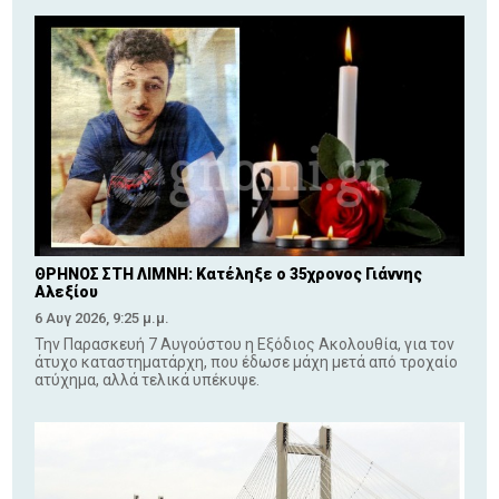
ΘΡΗΝΟΣ ΣΤΗ ΛΙΜΝΗ: Κατέληξε ο 35χρονος Γιάννης
Αλεξίου
6 Αυγ 2026, 9:25 μ.μ.
Την Παρασκευή 7 Αυγούστου η Εξόδιος Ακολουθία, για τον
άτυχο καταστηματάρχη, που έδωσε μάχη μετά από τροχαίο
ατύχημα, αλλά τελικά υπέκυψε.