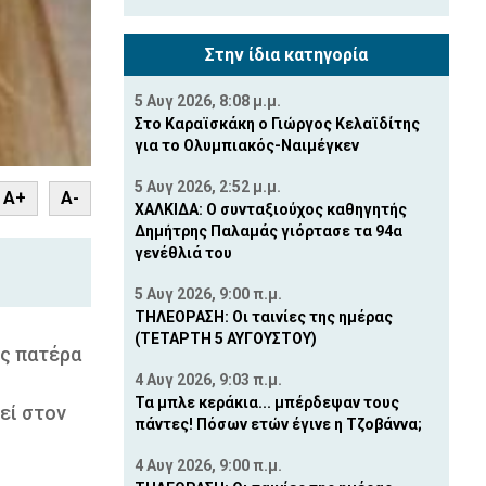
Στην ίδια κατηγορία
5 Αυγ 2026, 8:08 μ.μ.
Στο Καραϊσκάκη ο Γιώργος Κελαϊδίτης
για το Ολυμπιακός-Ναιμέγκεν
5 Αυγ 2026, 2:52 μ.μ.
nt
A+
A-
ΧΑΛΚΙΔΑ: Ο συνταξιούχος καθηγητής
Δημήτρης Παλαμάς γιόρτασε τα 94α
γενέθλιά του
5 Αυγ 2026, 9:00 π.μ.
ΤΗΛΕΟΡΑΣΗ: Οι ταινίες της ημέρας
(ΤΕΤΑΡΤΗ 5 ΑΥΓΟΥΣΤΟΥ)
ης πατέρα
4 Αυγ 2026, 9:03 π.μ.
Τα μπλε κεράκια... μπέρδεψαν τους
θεί στον
πάντες! Πόσων ετών έγινε η Τζοβάννα;
4 Αυγ 2026, 9:00 π.μ.