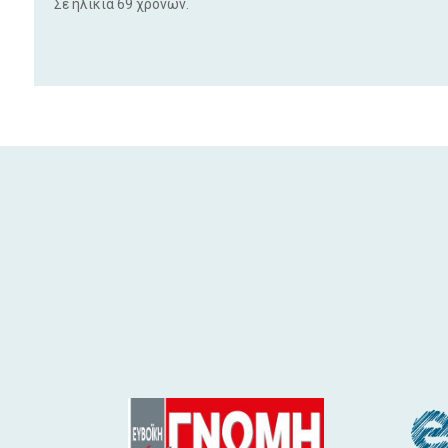
Σε ηλικία 69 χρονών.