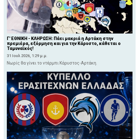
Γ' ΕΘΝΙΚΗ - ΚΛΗΡΩΣΗ: Πάει μακριά η Αρτάκη στην
πρεμιέρα, εξόρμηση και για την Κάρυστο, κάθεται ο
Ταμυναϊκός!
31 Ιουλ 2026, 1:29 μ.μ.
Νωρίς θα γίνει το ντέρμπι Κάρυστος-Αρτάκη.