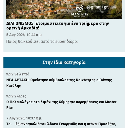
ΔΙΑΓΩΝΙΣΜΟΣ: Ετοιμαστείτε για ένα τριήμερο στην
ορεινή Αρκαδία!
5 Αυγ 2026, 10:44 π.μ.
Ποιος θα κερδίσει αυτό το super δώρο;
Στην ίδια κατηγορία
πριν 34 λεπτά
ΝΕΑ ΑΡΤΑΚΗ: Ορκίστηκε σύμβουλος της Κοινότητας ο Γιάννης
Κατόλης
πριν 2 ώρες
Ο Παλαιολόγος στο λιμάνι της Κύμης για παρεμβάσεις και Master
Plan
7 Αυγ 2026, 10:37 π.μ.
Τα ... έξυπνα γυαλιά του Άδωνι Γεωργιάδη και η ατάκα: Προσέξτε,