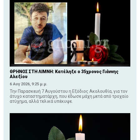
ΘΡΗΝΟΣ ΣΤΗ ΛΙΜΝΗ: Κατέληξε ο 35χρονος Γιάννης
Αλεξίου
6 Αυγ 2026, 9:25 μ.μ.
Την Παρασκευή 7 Αυγούστου η Εξόδιος Ακολουθία, για τον
άτυχο καταστηματάρχη, που έδωσε μάχη μετά από τροχαίο
ατύχημα, αλλά τελικά υπέκυψε.