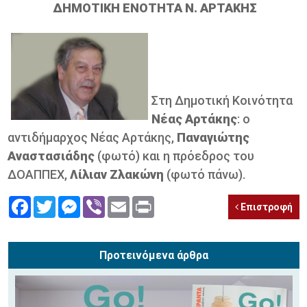
ΔΗΜΟΤΙΚΗ ΕΝΟΤΗΤΑ Ν. ΑΡΤΑΚΗΣ
Στη Δημοτική Κοινότητα
Νέας Αρτάκης
: ο
αντιδήμαρχος Νέας Αρτάκης,
Παναγιώτης
Αναστασιάδης
(φωτό)
και η πρόεδρος του
ΔΟΑΠΠΕΧ,
Λίλιαν Ζλακώνη
(φωτό πάνω).
Facebook
Twitter
Messenger
Viber
Email
Print
Επιστροφή
Προτεινόμενα άρθρα