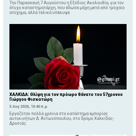
Την Παρασκευή 7 Αυγούστου η Εξόδιος Ακολουθία, για τον
άτυχο καταστηματάρχη, που έδωσε μάχη μετά από τροχαίο
ατύχημα, αλλά τελικά υπέκυψε.
ΧΑΛΚΙΔΑ: Θλίψη για τον πρόωρο θάνατο του 57χρονου
Γιώργου Φισκατώρη
5 Αυγ 2026, 10:40 π.μ.
Εργαζόταν πολλά χρόνια στο κατάστημα εμπορίας
αυτοκινήτων Δ. Αντωνόπουλου, στο δρόμο Χαλκίδας-
Δροσιάς.