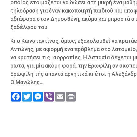
οποίος ετοιμάζεται να δώσει στη μικρή ένα μάθη
τηλεόραση για έναν κακοποιητή παιδιού και αποφ
αδιάφορα στον Δημοσθένη, ακόμα και μπροστά στ
ξαδέλφου του.
Κι ο Κωνσταντίνος, όμως, εξακολουθεί να κρατάε
Αντώνης, με αφορμή ένα πρόβλημα στο λατομείο,
να κρατήσει τις ισορροπίες. Η Ασπασία δέχεται 
ρωτά, για μία ακόμη φορά, την Ερωφίλη αν σκοπεύ
Ερωφίλη τής απαντά αρνητικά κι έτσι η Αλεξάνδ
Ο Μανώλης...
Facebook
Twitter
Messenger
Viber
Email
Print