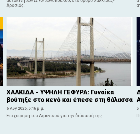
αυτοκινήτων Δ. Αντωνόπουλου, στο δρόμο Χαλκίδας-
ά
Δροσιάς.
α
ΧΑΛΚΙΔΑ - ΥΨΗΛΗ ΓΕΦΥΡΑ: Γυναίκα
Δ
βούτηξε στο κενό και έπεσε στη θάλασσα
Α
6 Αυγ 2026, 5:16 μ.μ.
5
Επιχείρηση του Λιμενικού για την διάσωσή της.
Π