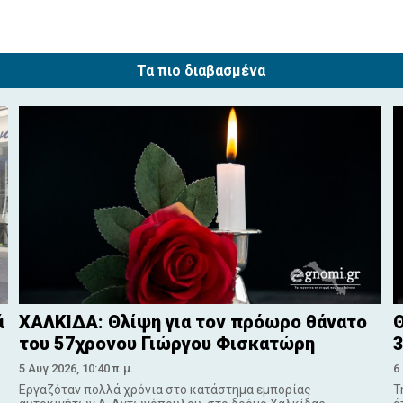
Τα πιο διαβασμένα
ά
ΧΑΛΚΙΔΑ: Θλίψη για τον πρόωρο θάνατο
Θ
του 57χρονου Γιώργου Φισκατώρη
3
5 Αυγ 2026, 10:40 π.μ.
6
Εργαζόταν πολλά χρόνια στο κατάστημα εμπορίας
Τ