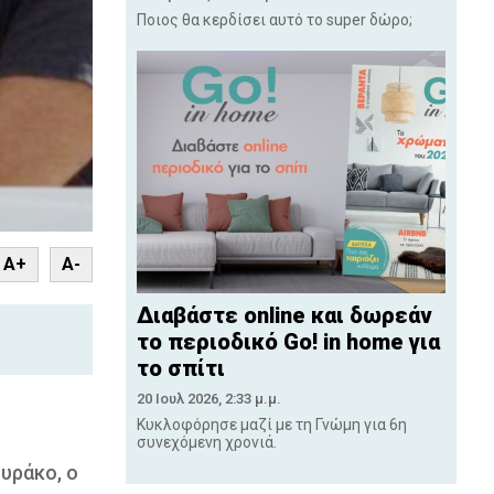
Ποιος θα κερδίσει αυτό το super δώρο;
nt
A+
A-
Διαβάστε online και δωρεάν
το περιοδικό Go! in home για
το σπίτι
20 Ιουλ 2026, 2:33 μ.μ.
Κυκλοφόρησε μαζί με τη Γνώμη για 6η
συνεχόμενη χρονιά.
ουράκο, ο