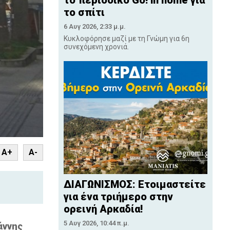
το περιοδικό Go! in home για
το σπίτι
6 Αυγ 2026, 2:33 μ.μ.
Κυκλοφόρησε μαζί με τη Γνώμη για 6η
συνεχόμενη χρονιά.
nt
A+
A-
ΔΙΑΓΩΝΙΣΜΟΣ: Ετοιμαστείτε
για ένα τριήμερο στην
ορεινή Αρκαδία!
5 Αυγ 2026, 10:44 π.μ.
άννης