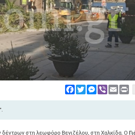
Facebook
Twitter
Messenger
Viber
Email
Pri
".
ν δέντρων στη λεωφόρο Βενιζέλου, στη Χαλκίδα. Ο
Γι