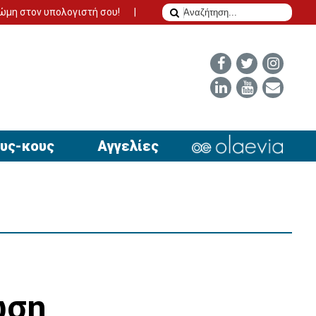
λογιστή σου!
Το δίδυμο της επιτυχίας για να έχει απήχηση η αγ
υς-κους
Αγγελίες
ωση