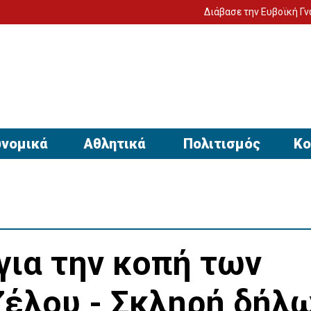
Διάβασε την Ευβοϊκή Γνώμη στον υπο
νομικά
Αθλητικά
Πολιτισμός
Κο
για την κοπή των
ζέλου - Σκληρή δήλ