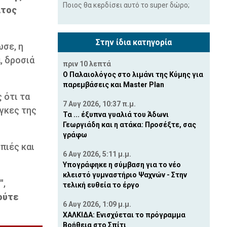
Ποιος θα κερδίσει αυτό το super δώρο;
ατος
Στην ίδια κατηγορία
σε, η
, δροσιά
πριν 10 λεπτά
Ο Παλαιολόγος στο λιμάνι της Κύμης για
παρεμβάσεις και Master Plan
 ότι τα
7 Αυγ 2026, 10:37 π.μ.
γκες της
Τα ... έξυπνα γυαλιά του Άδωνι
Γεωργιάδη και η ατάκα: Προσέξτε, σας
γράφω
πιές και
6 Αυγ 2026, 5:11 μ.μ.
Υπογράφηκε η σύμβαση για το νέο
κλειστό γυμναστήριο Ψαχνών - Στην
"
,
τελική ευθεία το έργο
ούτε
6 Αυγ 2026, 1:09 μ.μ.
ΧΑΛΚΙΔΑ: Ενισχύεται το πρόγραμμα
Βοήθεια στο Σπίτι