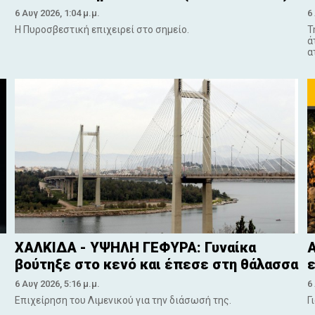
6 Αυγ 2026, 1:04 μ.μ.
6
Η Πυροσβεστική επιχειρεί στο σημείο.
Τ
ά
α
ΧΑΛΚΙΔΑ - ΥΨΗΛΗ ΓΕΦΥΡΑ: Γυναίκα
Α
βούτηξε στο κενό και έπεσε στη θάλασσα
ε
6 Αυγ 2026, 5:16 μ.μ.
6
Επιχείρηση του Λιμενικού για την διάσωσή της.
Γ