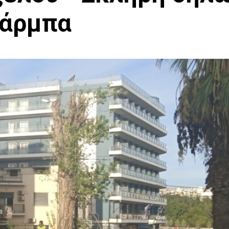
πάρμπα