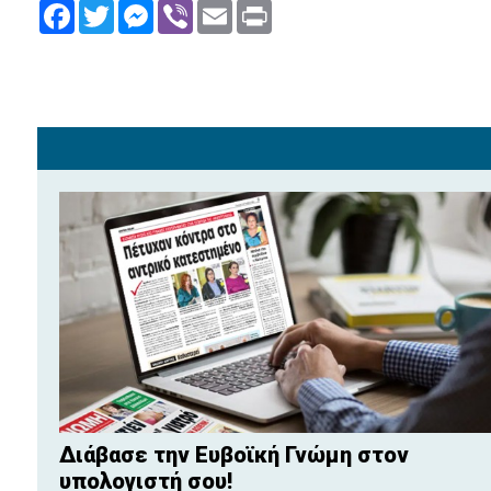
Facebook
Twitter
Messenger
Viber
Email
Print
Διάβασε την Ευβοϊκή Γνώμη στον
υπολογιστή σου!