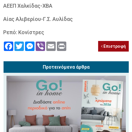
ΑΕΕΠ Χαλκίδας-ΧΒΑ
Αίας Αλιβερίου-Γ.Σ. Αυλίδας
Ρεπό: Κονίστρες
Facebook
Twitter
Messenger
Viber
Email
Print
Επιστροφή
Προτεινόμενα άρθρα