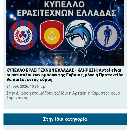
ΚΥΠΕΛΛΟ ΕΡΑΣΙΤΕΧΝΩΝ ΕΛΛΑΔΑΣ - ΚΛΗΡΩΣΗ: Αυτοί είναι
οι αντίπαλοι των ομάδων της Εύβοιας, μόνο η Προποντίδα
θα παίξει εντός έδρας
31 Ιουλ 2026, 10:36 π.μ.
Στην Α' φάση ετοιμάζουν ταξίδια η Αρτάκη, η Κάρυστος και ο
Ταμυναϊκός.
Στην ίδια κατηγορία