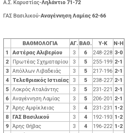
Α.Σ. Καρυστίας-
Ληλάντιο 71-72
ΓΑΣ Βασιλικού-
Αναγέννηση Λαμίας
62-66
ΒΑΘΜΟΛΟΓΙΑ
ΑΓ.
ΒΑΘ.
Υ-Κ
Ν-Η
1
Αστέρας Αλιβερίου
3
6
248-228
3-0
2
Πρωτέας Σχηματαρίου
3
5
255-199
2-1
3
Απόλλων Λιβαδειάς
3
5
217-196
2-1
4
Τελεθριακός Ιστιαίας
3
5
238-227
2-1
5
Λοκρός Αταλάντης
3
5
231-221
2-1
6
Αναγέννηση Λαμίας
3
5
206-201
2-1
7
Άρης Αμφίκλειας
3
4
231-231
1-2
8
ΓΑΣ Βασιλικού
3
4
192-193
1-2
9
Άρης Θήβας
3
4
196-222
1-2