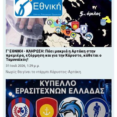
Γ' ΕΘΝΙΚΗ - ΚΛΗΡΩΣΗ: Πάει μακριά η Αρτάκη στην
πρεμιέρα, εξόρμηση και για την Κάρυστο, κάθεται ο
Ταμυναϊκός!
31 Ιουλ 2026, 1:29 μ.μ.
Νωρίς θα γίνει το ντέρμπι Κάρυστος-Αρτάκη.