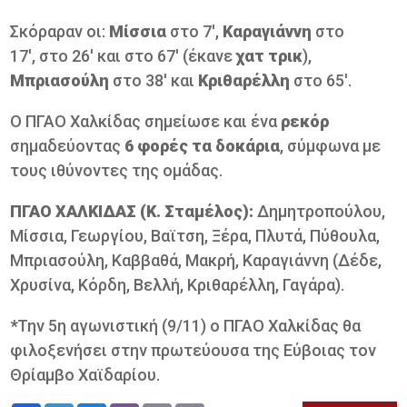
Σκόραραν οι:
Μίσσια
στο 7',
Καραγιάννη
στο
17', στο 26' και στο 67' (έκανε
χατ
τρικ
),
Μπριασούλη
στο 38' και
Κριθαρέλλη
στο 65'.
Ο ΠΓΑΟ Χαλκίδας σημείωσε και ένα
ρεκόρ
σημαδεύοντας
6 φορές τα δοκάρια
, σύμφωνα με
τους ιθύνοντες της ομάδας.
ΠΓΑΟ ΧΑΛΚΙΔΑΣ (Κ. Σταμέλος):
Δημητροπούλου,
Μίσσια, Γεωργίου, Βαϊτση, Ξέρα, Πλυτά, Πύθουλα,
Μπριασούλη, Καββαθά, Μακρή, Καραγιάννη (Δέδε,
Χρυσίνα, Κόρδη, Βελλή, Κριθαρέλλη, Γαγάρα).
*
Την 5η αγωνιστική (9/11) ο ΠΓΑΟ Χαλκίδας θα
φιλοξενήσει στην πρωτεύουσα της Εύβοιας τον
Θρίαμβο Χαϊδαρίου.