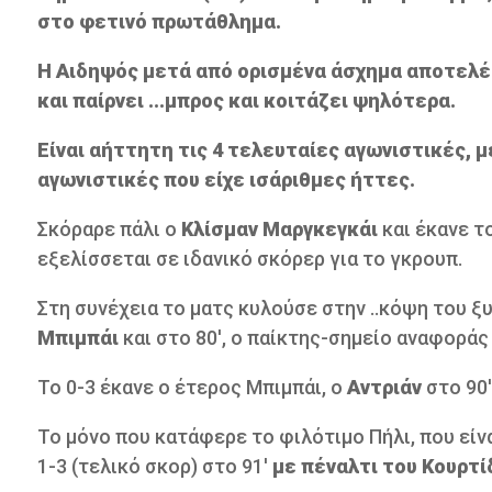
στο φετινό πρωτάθλημα.
Η Αιδηψός μετά από ορισμένα άσχημα αποτελέσ
και παίρνει ...μπρος και κοιτάζει ψηλότερα.
Είναι αήττητη τις 4 τελευταίες αγωνιστικές, 
αγωνιστικές που είχε ισάριθμες ήττες.
Σκόραρε πάλι ο
Κλίσμαν Μαργκεγκάι
και έκανε το
εξελίσσεται σε ιδανικό σκόρερ για το γκρουπ.
Στη συνέχεια το ματς κυλούσε στην ..κόψη του ξ
Μπιμπάι
και στο 80', ο παίκτης-σημείο αναφοράς
Το 0-3 έκανε ο έτερος Μπιμπάι, ο
Αντριάν
στο 90'
Το μόνο που κατάφερε το φιλότιμο Πήλι, που είν
1-3 (τελικό σκορ) στο 91'
με πέναλτι του Κουρτί