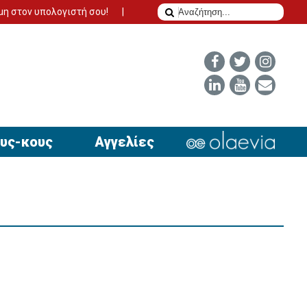
ογιστή σου!
Το δίδυμο της επιτυχίας για να έχει απήχηση η αγγ
υς-κους
Αγγελίες