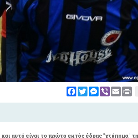
Facebook
Twitter
Messenger
Viber
Email
Pri
ς και αυτό είναι το πρώτο εκτός έδρας "χτύπημα" τ