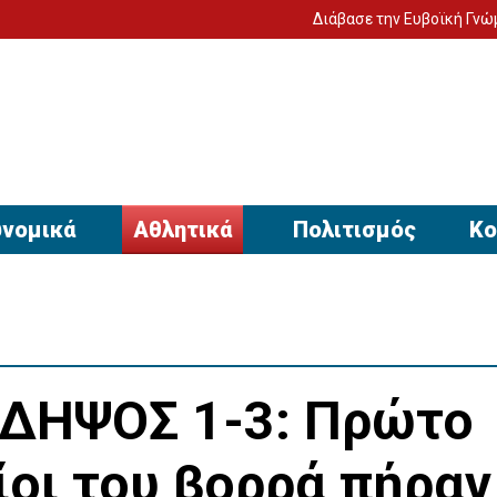
Διάβασε την Ευβοϊκή Γνώμη στον υπολ
νομικά
Αθλητικά
Πολιτισμός
Κο
ΔΗΨΟΣ 1-3: Πρώτο
αίοι του βορρά πήραν