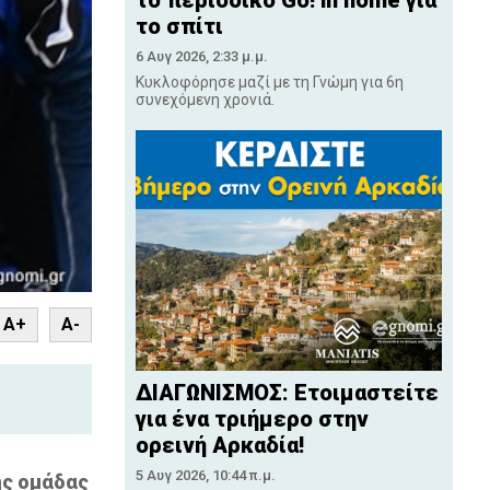
το περιοδικό Go! in home για
το σπίτι
6 Αυγ 2026, 2:33 μ.μ.
Κυκλοφόρησε μαζί με τη Γνώμη για 6η
συνεχόμενη χρονιά.
nt
A+
A-
ΔΙΑΓΩΝΙΣΜΟΣ: Ετοιμαστείτε
για ένα τριήμερο στην
ορεινή Αρκαδία!
5 Αυγ 2026, 10:44 π.μ.
ης ομάδας