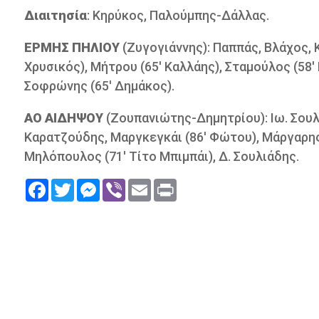
Διαιτησία
: Κηρύκος, Παλούμπης-Δάλλας.
ΕΡΜΗΣ ΠΗΛΙΟΥ
(Ζυγογιάννης): Παππάς, Βλάχος, 
Χρυσικός), Μήτρου (65' Καλλάης), Σταμούλος (58'
Σοφρώνης (65' Δημάκος).
ΑΟ ΑΙΔΗΨΟΥ
(Ζουπανιώτης-Δημητρίου): Ιω. Σουλι
Καρατζούδης, Μαργκεγκάι (86' Φώτου), Μάργαρης, 
Μηλόπουλος (71' Τίτο Μπιμπάι), Δ. Σουλιάδης.
Facebook
Twitter
Messenger
Viber
Email
Print