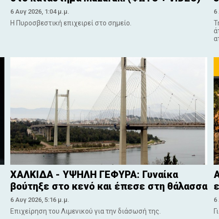
6 Αυγ 2026, 1:04 μ.μ.
6
Η Πυροσβεστική επιχειρεί στο σημείο.
Τ
ά
α
ΧΑΛΚΙΔΑ - ΥΨΗΛΗ ΓΕΦΥΡΑ: Γυναίκα
Α
βούτηξε στο κενό και έπεσε στη θάλασσα
ε
6 Αυγ 2026, 5:16 μ.μ.
6
Επιχείρηση του Λιμενικού για την διάσωσή της.
Γ