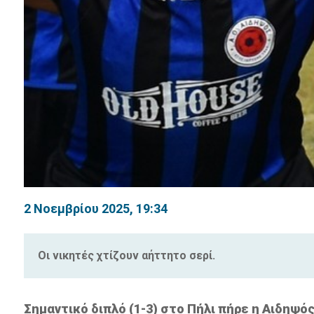
2 Νοεμβρίου 2025, 19:34
Οι νικητές χτίζουν αήττητο σερί.
Σημαντικό διπλό (1-3) στο Πήλι πήρε η Αιδηψό