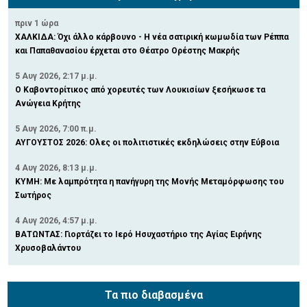
πριν 1 ώρα
ΧΑΛΚΙΔΑ: Όχι άλλο κάρβουνο - Η νέα σατιρική κωμωδία των Ρέππα
και Παπαθανασίου έρχεται στο Θέατρο Ορέστης Μακρής
5 Αυγ 2026, 2:17 μ.μ.
Ο Καβοντορίτικος από χορευτές των Λουκισίων ξεσήκωσε τα
Ανώγεια Κρήτης
5 Αυγ 2026, 7:00 π.μ.
ΑΥΓΟΥΣΤΟΣ 2026: Ολες οι πολιτιστικές εκδηλώσεις στην Εύβοια
4 Αυγ 2026, 8:13 μ.μ.
ΚΥΜΗ: Με λαμπρότητα η πανήγυρη της Μονής Μεταμόρφωσης του
Σωτήρος
4 Αυγ 2026, 4:57 μ.μ.
ΒΑΤΩΝΤΑΣ: Γιορτάζει το Ιερό Ησυχαστήριο της Αγίας Ειρήνης
Χρυσοβαλάντου
Τα πιο διαβασμένα