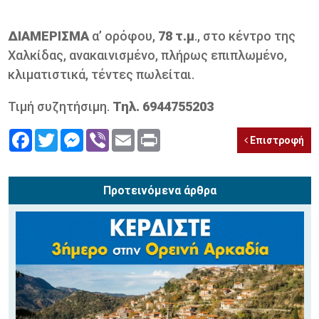
ΔΙΑΜΕΡΙΣΜΑ
α’ ορόφου,
78 τ.μ
., στο κέντρο της
Χαλκίδας, ανακαινισμένο, πλήρως επιπλωμένο,
κλιματιστικά, τέντες πωλείται.
Τιμή συζητήσιμη.
Τηλ. 6944755203
Facebook
Twitter
Messenger
Viber
Email
Print
Επιστροφή
Προτεινόμενα άρθρα