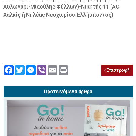
Αυλωνάρι-Μιαούλης Φύλλων)-Νικητής 11 (ΑΟ
Χαλκίς ή Νηλέας Νεοχωρίου-Ελλήσποντος)
Facebook
Twitter
Messenger
Viber
Email
Print
Επιστροφή
Προτεινόμενα άρθρα