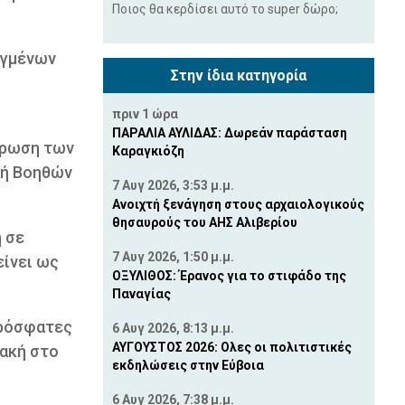
Ποιος θα κερδίσει αυτό το super δώρο;
αγμένων
Στην ίδια κατηγορία
πριν 1 ώρα
ΠΑΡΑΛΙΑ ΑΥΛΙΔΑΣ: Δωρεάν παράσταση
ήρωση των
Καραγκιόζη
γή Βοηθών
7 Αυγ 2026, 3:53 μ.μ.
Ανοιχτή ξενάγηση στους αρχαιολογικούς
θησαυρούς του ΑΗΣ Αλιβερίου
 σε
7 Αυγ 2026, 1:50 μ.μ.
είνει ως
ΟΞΥΛΙΘΟΣ: Έρανος για το στιφάδο της
Παναγίας
ρόσφατες
6 Αυγ 2026, 8:13 μ.μ.
ΑΥΓΟΥΣΤΟΣ 2026: Ολες οι πολιτιστικές
ιακή στο
εκδηλώσεις στην Εύβοια
6 Αυγ 2026, 7:38 μ.μ.