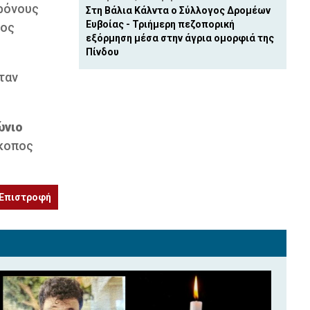
θρόνους
Στη Βάλια Κάλντα ο Σύλλογος Δρομέων
Ευβοίας - Τριήμερη πεζοπορική
ιος
εξόρμηση μέσα στην άγρια ομορφιά της
Πίνδου
ταν
ώνιο
σκοπος
Επιστροφή