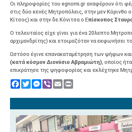
Οι πληροφορίες του egnomi.gr αναφέρουν ότι φέ
στις δύο κενές Μητροπόλεις, στην μεν Κόρινθο 
Κίτσος) και στην δε Κόνιτσα ο Ε
πίσκοπος Σταυρο
Ο τελευταίος είχε γίνει για ένα 20λεπτο Μητροπ
αρχιμανδρίτης) και ετοιμαζόταν να εκφωνήσει τ
Ωστόσο έγινε επανακαταμέτρηση των ψήφων και
(κατά κόσμον Διονύσιο Αβραμιώτη)
, οποίος ήτ
επικράτησε της ψηφοφορίας και εκλέχτηκε Μητ
Facebook
Twitter
Messenger
Viber
Email
Print