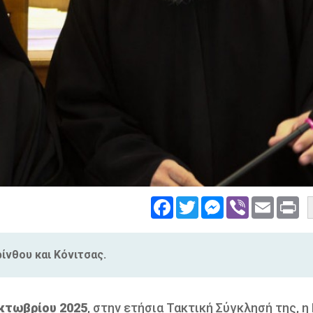
Facebook
Twitter
Messenger
Viber
Email
Pri
ίνθου και Κόνιτσας.
κτωβρίου 2025
, στην ετήσια Τακτική Σύγκλησή της, η 