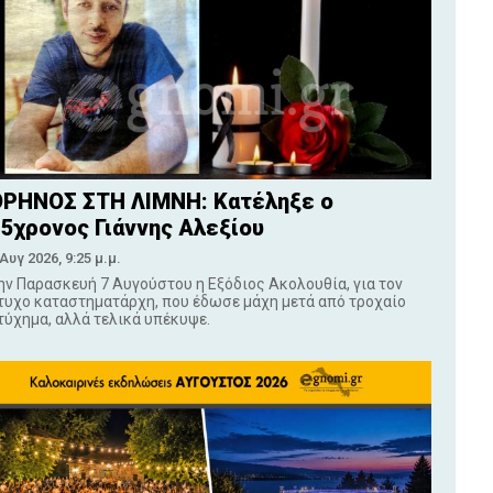
ΡΗΝΟΣ ΣΤΗ ΛΙΜΝΗ: Κατέληξε ο
5χρονος Γιάννης Αλεξίου
 Αυγ 2026, 9:25 μ.μ.
ην Παρασκευή 7 Αυγούστου η Εξόδιος Ακολουθία, για τον
τυχο καταστηματάρχη, που έδωσε μάχη μετά από τροχαίο
τύχημα, αλλά τελικά υπέκυψε.