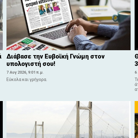
ά
Διάβασε την Ευβοϊκή Γνώμη στον
Θ
υπολογιστή σου!
3
7 Αυγ 2026, 9:01 π.μ.
6
Εύκολα και γρήγορα.
Τ
ά
α