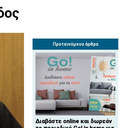
δος
Προτεινόμενα άρθρα
Διαβάστε online και δωρεάν