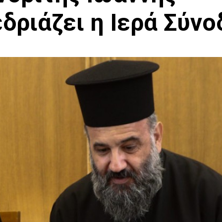
δριάζει η Ιερά Σύνο