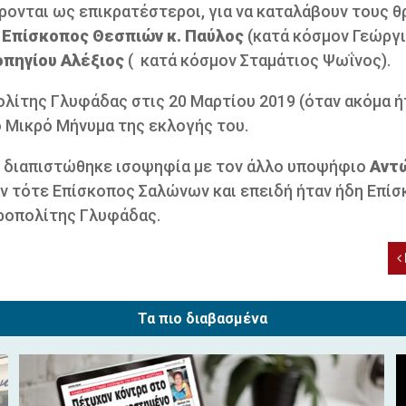
ρονται ως επικρατέστεροι, για να καταλάβουν τους 
ο
Επίσκοπος Θεσπιών κ. Παύλος
(κατά κόσμον Γεώργ
πηγίου Αλέξιος
( κατά κόσμον Σταμάτιος Ψωΐνος).
ολίτης Γλυφάδας στις 20 Μαρτίου 2019 (όταν ακόμα ή
ο Μικρό Μήνυμα της εκλογής του.
 διαπιστώθηκε ισοψηφία με τον άλλο υποψήφιο
Αντ
αν τότε Επίσκοπος Σαλώνων και επειδή ήταν ήδη Επί
ροπολίτης Γλυφάδας.
Τα πιο διαβασμένα