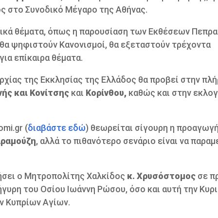
ος στο Συνοδικό Μέγαρο της Αθήνας.
τικά θέματα, όπως η παρουσίαση των Εκθέσεων Πεπρ
θα ψηφιστούν Κανονισμοί, θα εξεταστούν τρέχοντα
εις για επίκαιρα θέματα.
αρχίας της Εκκλησίας της Ελλάδος θα προβεί στην πλ
ής και Κονίτσης
και
Κορίνθου,
καθώς και στην εκλο
mi.gr (
διαβάστε εδώ
) θεωρείται σίγουρη η προαγωγή
αραμούζη
, αλλά το πιθανότερο σενάριο είναι να παραμ
λήσει ο Μητροπολίτης Χαλκίδος
κ. Χρυσόστομος
σε π
γυρη του Οσίου Ιωάννη Ρώσου, όσο και αυτή την Κυρ
ν Κυπρίων Αγίων.