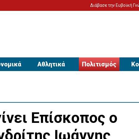
Διάβασε την Ευβοϊκή Γνώμη στον υπο
νομικά
Αθλητικά
Πολιτισμός
Κο
ίνει Επίσκοπος ο
νδρίτης Ιωάννης