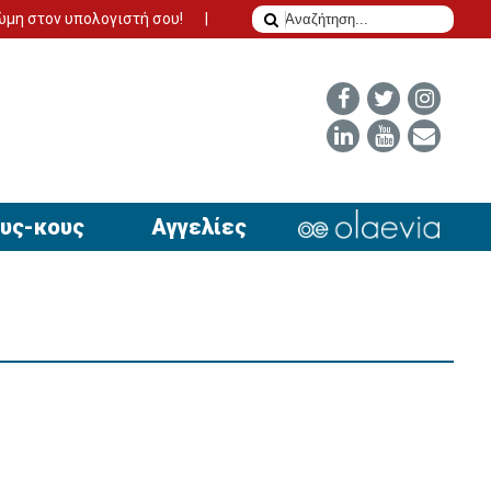
λογιστή σου!
Το δίδυμο της επιτυχίας για να έχει απήχηση η αγ
υς-κους
Αγγελίες