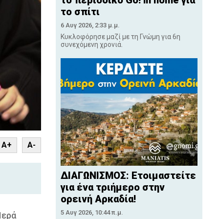
το περιοδικό Go! in home για
το σπίτι
6 Αυγ 2026, 2:33 μ.μ.
Κυκλοφόρησε μαζί με τη Γνώμη για 6η
συνεχόμενη χρονιά.
nt
A+
A-
ΔΙΑΓΩΝΙΣΜΟΣ: Ετοιμαστείτε
για ένα τριήμερο στην
ορεινή Αρκαδία!
5 Αυγ 2026, 10:44 π.μ.
Ιερά