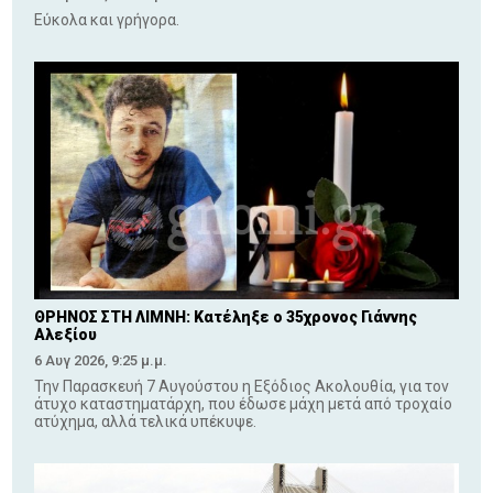
Εύκολα και γρήγορα.
ΘΡΗΝΟΣ ΣΤΗ ΛΙΜΝΗ: Κατέληξε ο 35χρονος Γιάννης
Αλεξίου
6 Αυγ 2026, 9:25 μ.μ.
Την Παρασκευή 7 Αυγούστου η Εξόδιος Ακολουθία, για τον
άτυχο καταστηματάρχη, που έδωσε μάχη μετά από τροχαίο
ατύχημα, αλλά τελικά υπέκυψε.