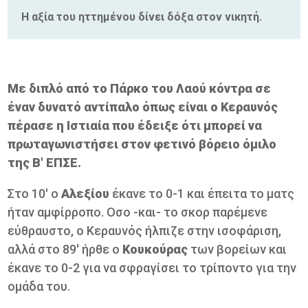
Η αξία του ηττημένου δίνει δόξα στον νικητή.
Με διπλό από το Πάρκο του Λαού κόντρα σε
έναν δυνατό αντίπαλο όπως είναι ο Κεραυνός
πέρασε η Ιστιαία που έδειξε ότι μπορεί να
πρωταγωνιστήσει στον φετινό βόρειο όμιλο
της Β' ΕΠΣΕ.
Στο 10' ο
Αλεξίου
έκανε το 0-1 και έπειτα το ματς
ήταν αμφίρροπο. Οσο -και- το σκορ παρέμενε
εύθραυστο, ο Κεραυνός ήλπιζε στην ισοφάριση,
αλλά στο 89' ήρθε ο
Κουκούρας
των βορείων και
έκανε το 0-2 για να σφραγίσει το τρίποντο για την
ομάδα του.