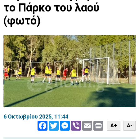
το Πάρκο του λαού
(φωτό)
6 Οκτωβρίου 2025, 11:44
Facebook
Twitter
Messenger
Viber
Email
Print
A+
A-