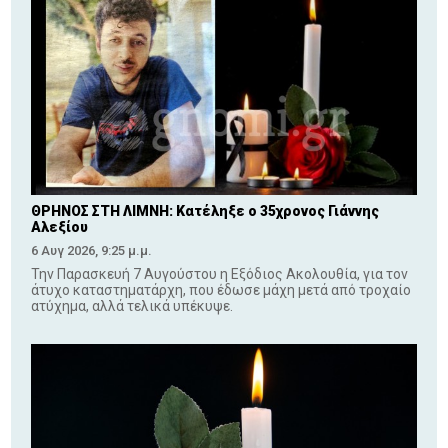
ΘΡΗΝΟΣ ΣΤΗ ΛΙΜΝΗ: Κατέληξε ο 35χρονος Γιάννης
Αλεξίου
6 Αυγ 2026, 9:25 μ.μ.
Την Παρασκευή 7 Αυγούστου η Εξόδιος Ακολουθία, για τον
άτυχο καταστηματάρχη, που έδωσε μάχη μετά από τροχαίο
ατύχημα, αλλά τελικά υπέκυψε.