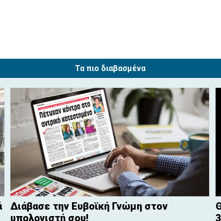
Τα πιο διαβασμένα
ά
Διάβασε την Ευβοϊκή Γνώμη στον
Θ
υπολογιστή σου!
3