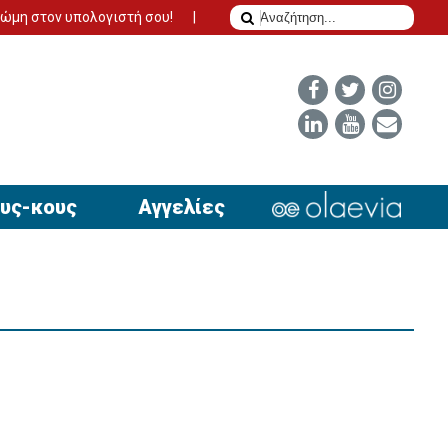
λογιστή σου!
Το δίδυμο της επιτυχίας για να έχει απήχηση η αγ
υς-κους
Αγγελίες