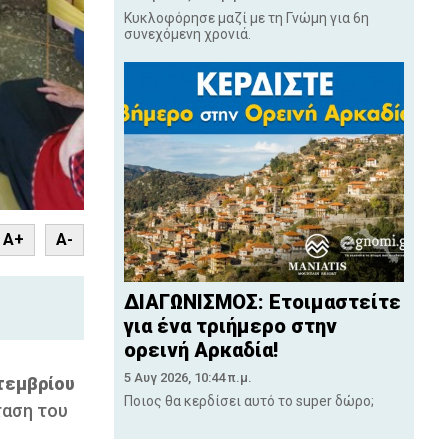
Κυκλοφόρησε μαζί με τη Γνώμη για 6η
συνεχόμενη χρονιά.
nt
A+
A-
ΔΙΑΓΩΝΙΣΜΟΣ: Ετοιμαστείτε
για ένα τριήμερο στην
ορεινή Αρκαδία!
5 Αυγ 2026, 10:44 π.μ.
τεμβρίου
Ποιος θα κερδίσει αυτό το super δώρο;
ταση του