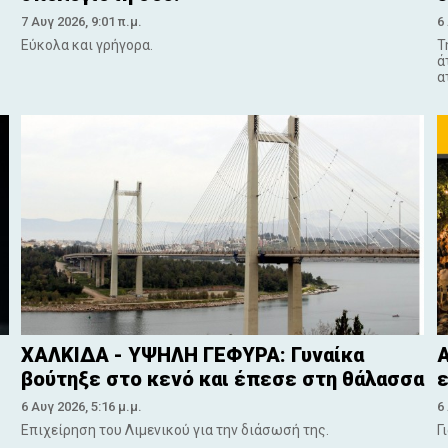
7 Αυγ 2026, 9:01 π.μ.
6
Εύκολα και γρήγορα.
Τ
ά
α
ΧΑΛΚΙΔΑ - ΥΨΗΛΗ ΓΕΦΥΡΑ: Γυναίκα
Α
βούτηξε στο κενό και έπεσε στη θάλασσα
ε
6 Αυγ 2026, 5:16 μ.μ.
6
Επιχείρηση του Λιμενικού για την διάσωσή της.
Γ