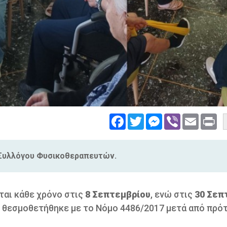
Facebook
Twitter
Messenger
Viber
Email
Pri
 Συλλόγου Φυσικοθεραπευτών.
αι κάθε χρόνο στις
8 Σεπτεμβρίου
, ενώ στις
30 Σεπ
 θεσμοθετήθηκε με το Νόμο 4486/2017 μετά από πρό