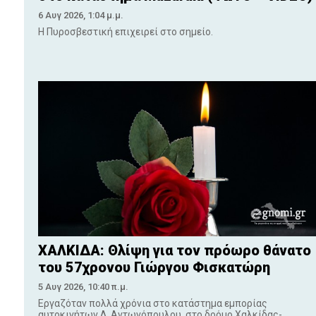
6 Αυγ 2026, 1:04 μ.μ.
Η Πυροσβεστική επιχειρεί στο σημείο.
ΧΑΛΚΙΔΑ: Θλίψη για τον πρόωρο θάνατο
του 57χρονου Γιώργου Φισκατώρη
5 Αυγ 2026, 10:40 π.μ.
Εργαζόταν πολλά χρόνια στο κατάστημα εμπορίας
αυτοκινήτων Δ. Αντωνόπουλου, στο δρόμο Χαλκίδας-