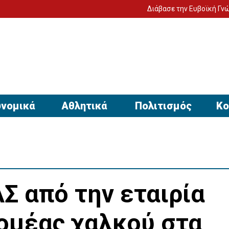
Διάβασε την Ευβοϊκή Γνώμη στον υπο
νομικά
Αθλητικά
Πολιτισμός
Κο
Σ από την εταιρία
ομέας χαλκού στα