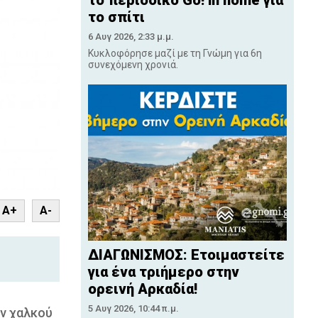
το περιοδικό Go! in home για
το σπίτι
6 Αυγ 2026, 2:33 μ.μ.
Κυκλοφόρησε μαζί με τη Γνώμη για 6η
συνεχόμενη χρονιά.
nt
A+
A-
ΔΙΑΓΩΝΙΣΜΟΣ: Ετοιμαστείτε
για ένα τριήμερο στην
ορεινή Αρκαδία!
5 Αυγ 2026, 10:44 π.μ.
ων χαλκού