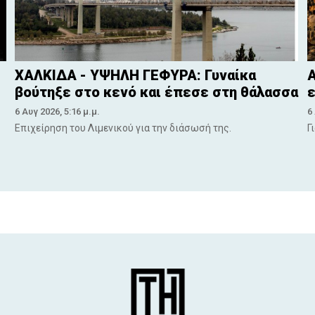
ΧΑΛΚΙΔΑ - ΥΨΗΛΗ ΓΕΦΥΡΑ: Γυναίκα
Α
βούτηξε στο κενό και έπεσε στη θάλασσα
ε
6 Αυγ 2026, 5:16 μ.μ.
6
Επιχείρηση του Λιμενικού για την διάσωσή της.
Γ