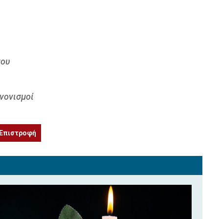
νου
νονισμοί
Επιστροφή