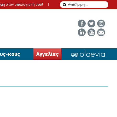
λογιστή σου!
Το δίδυμο της επιτυχίας για να έχει απήχηση η αγ
υς-κους
Αγγελίες