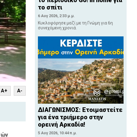
το περιοδικό Go! in home για
το σπίτι
6 Αυγ 2026, 2:33 μ.μ.
Κυκλοφόρησε μαζί με τη Γνώμη για 6η
συνεχόμενη χρονιά.
nt
A+
A-
ΔΙΑΓΩΝΙΣΜΟΣ: Ετοιμαστείτε
για ένα τριήμερο στην
ορεινή Αρκαδία!
5 Αυγ 2026, 10:44 π.μ.
τών