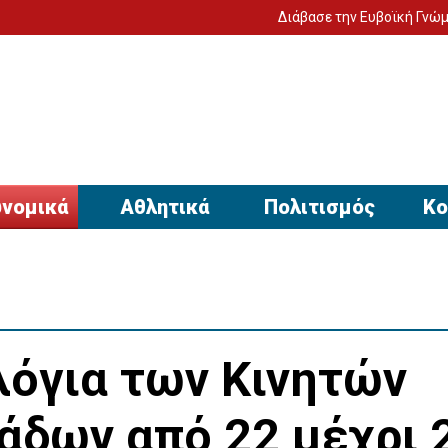
Διάβασε την Ευβοϊκή Γνώμη στον υπολογ
νομικά
Αθλητικά
Πολιτισμός
Κο
λόγια των Κινητών
δων από 22 μέχρι 