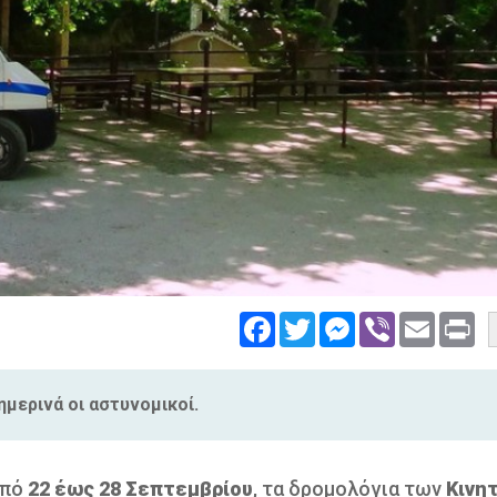
Facebook
Twitter
Messenger
Viber
Email
Pri
μερινά οι αστυνομικοί.
από
22 έως 28 Σεπτεμβρίου
, τα δρομολόγια των
Κινη