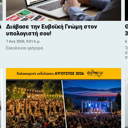
ά
Διάβασε την Ευβοϊκή Γνώμη στον
Θ
υπολογιστή σου!
3
7 Αυγ 2026, 9:01 π.μ.
6
Εύκολα και γρήγορα.
Τ
ά
α