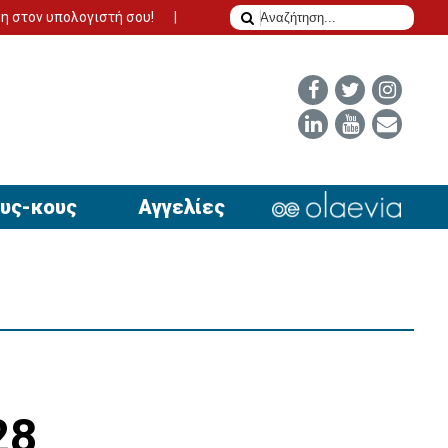
ιστή σου!
Το δίδυμο της επιτυχίας για να έχει απήχηση η αγγελ
υς-κους
Αγγελίες
28