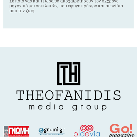
Σε ποιο ναό και τι ώρα θα αποχαιρετήσουν τον 62χρονο
μηχανικό μοτοσικλετών, που έφυγε πρόωρα και αιφνίδια
από την ζωή.