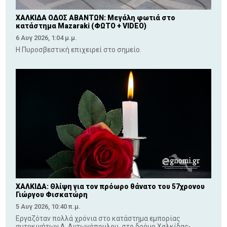
ΧΑΛΚΙΔΑ ΟΔΟΣ ΑΒΑΝΤΩΝ: Μεγάλη φωτιά στο
κατάστημα Mazaraki (ΦΩΤΟ + VIDEO)
6 Αυγ 2026, 1:04 μ.μ.
Η Πυροσβεστική επιχειρεί στο σημείο.
ΧΑΛΚΙΔΑ: Θλίψη για τον πρόωρο θάνατο του 57χρονου
Γιώργου Φισκατώρη
5 Αυγ 2026, 10:40 π.μ.
Εργαζόταν πολλά χρόνια στο κατάστημα εμπορίας
αυτοκινήτων Δ. Αντωνόπουλου, στο δρόμο Χαλκίδας-