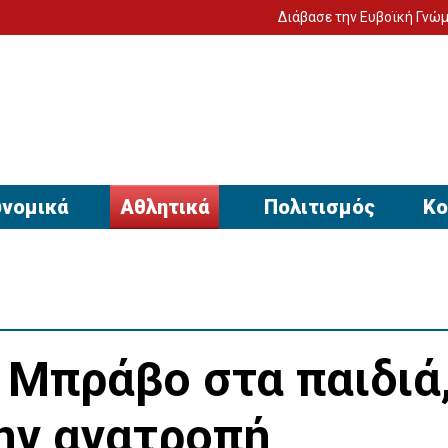
Διάβασε την Ευβοϊκή Γνώμη στον υπολογι
νομικά
Αθλητικά
Πολιτισμός
Κο
Μπράβο στα παιδιά
την ανατροπή