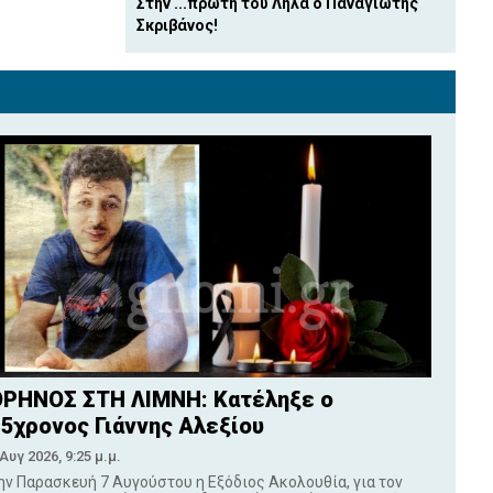
Στην ...πρώτη του Λήλα ο Παναγιώτης
Σκριβάνος!
ΡΗΝΟΣ ΣΤΗ ΛΙΜΝΗ: Κατέληξε ο
5χρονος Γιάννης Αλεξίου
 Αυγ 2026, 9:25 μ.μ.
ην Παρασκευή 7 Αυγούστου η Εξόδιος Ακολουθία, για τον