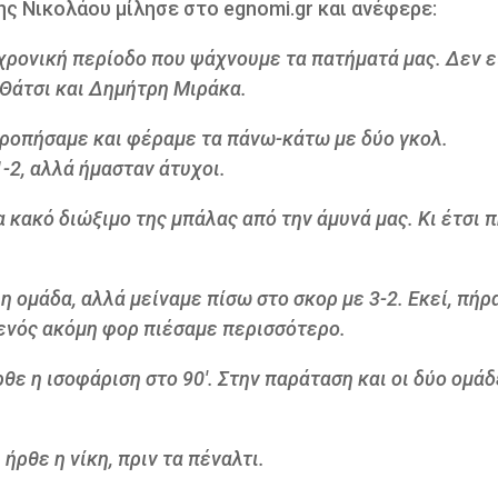
 Νικολάου μίλησε στο egnomi.gr και ανέφερε:
 χρονική περίοδο που ψάχνουμε τα πατήματά μας. Δεν ε
 Θάτσι και Δημήτρη Μιράκα.
ρροπήσαμε και φέραμε τα πάνω-κάτω με δύο γκολ.
-2, αλλά ήμασταν άτυχοι.
α κακό διώξιμο της μπάλας από την άμυνά μας. Κι έτσι 
η ομάδα, αλλά μείναμε πίσω στο σκορ με 3-2. Εκεί, πήρ
ο ενός ακόμη φορ πιέσαμε περισσότερο.
ρθε η ισοφάριση στο 90'. Στην παράταση και οι δύο ομά
ήρθε η νίκη, πριν τα πέναλτι.