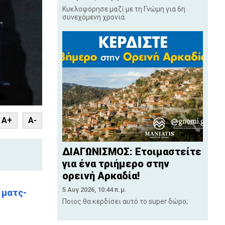
Κυκλοφόρησε μαζί με τη Γνώμη για 6η
συνεχόμενη χρονιά.
nt
A+
A-
ΔΙΑΓΩΝΙΣΜΟΣ: Ετοιμαστείτε
για ένα τριήμερο στην
ορεινή Αρκαδία!
5 Αυγ 2026, 10:44 π.μ.
 ματς-
Ποιος θα κερδίσει αυτό το super δώρο;