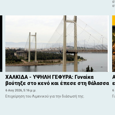
ά
α
ΧΑΛΚΙΔΑ - ΥΨΗΛΗ ΓΕΦΥΡΑ: Γυναίκα
Α
βούτηξε στο κενό και έπεσε στη θάλασσα
ε
6 Αυγ 2026, 5:16 μ.μ.
6
Επιχείρηση του Λιμενικού για την διάσωσή της.
Γ