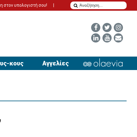
στή σου!
Το δίδυμο της επιτυχίας για να έχει απήχηση η αγγελί
υς-κους
Αγγελίες
,