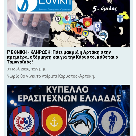
Γ' ΕΘΝΙΚΗ - ΚΛΗΡΩΣΗ: Πάει μακριά η Αρτάκη στην
πρεμιέρα, εξόρμηση και για την Κάρυστο, κάθεται ο
Ταμυναϊκός!
31 Ιουλ 2026, 1:29 μ.μ.
Νωρίς θα γίνει το ντέρμπι Κάρυστος-Αρτάκη.