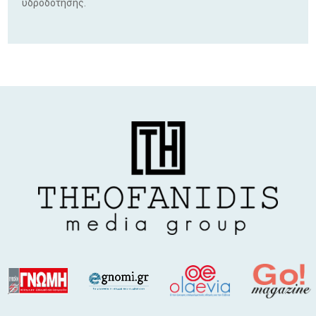
υδροδότησης.