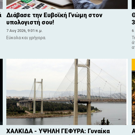
ά
Διάβασε την Ευβοϊκή Γνώμη στον
Θ
υπολογιστή σου!
3
7 Αυγ 2026, 9:01 π.μ.
6
Εύκολα και γρήγορα.
Τ
ά
α
ΧΑΛΚΙΔΑ - ΥΨΗΛΗ ΓΕΦΥΡΑ: Γυναίκα
Α