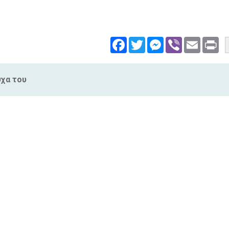
Facebook
Twitter
Messenger
Viber
Email
Pri
ύχα του