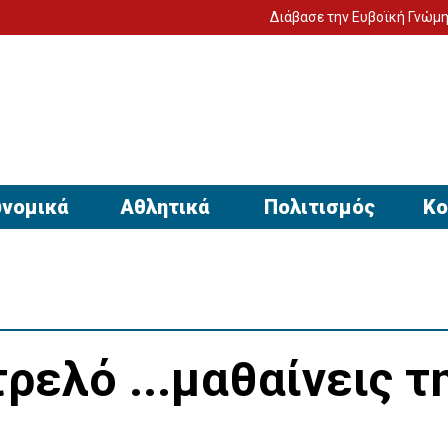
Διάβασε την Ευβοϊκή Γνώμη στον υπολ
νομικά
Αθλητικά
Πολιτισμός
Κο
ρελό ...μαθαίνεις τ