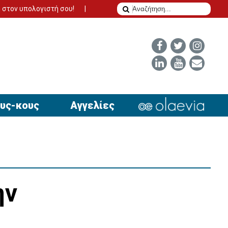
ογιστή σου!
Το δίδυμο της επιτυχίας για να έχει απήχηση η αγ
υς-κους
Αγγελίες
ην