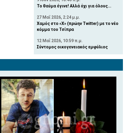
Το θαύμα έγινε! Αλλά όχι για όλους...
27 Μαΐ 2026, 2:24 μ.μ.
Χαμός στο «X» (πρώην Twitter) με το νέο
κόμμα του Τσίπρα
12 Μαΐ 2026, 10:59 π.μ.
Σύντομος οικογενειακός εμφύλιος